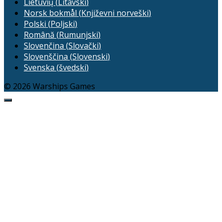
Lietuvių
(
Litavski
)
Norsk bokmål
(
Književni norveški
)
Polski
(
Poljski
)
Română
(
Rumunjski
)
Slovenčina
(
Slovački
)
Slovenščina
(
Slovenski
)
Svenska
(
švedski
)
© 2026 Warships Games