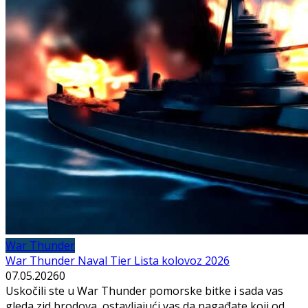
War Thunder
War Thunder Naval Tier Lista kolovoz 2026
07.05.2026
0
Uskočili ste u War Thunder pomorske bitke i sada vas
gleda zid brodova, ostavljajući vas da nagađate koji od