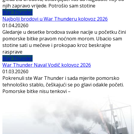
njih zapravo vrijede. Potrošio sam stotine
War Thunder
Najbolji brodovi u War Thunderu kolovoz 2026
01.04.2026
0
Gledanje u desetke brodova svake nacije u početku čini
pomorske bitke pravom noćnom morom. Ubacio sam
stotine sati u mečeve i prokopao kroz beskrajne
rasprave
War Thunder
War Thunder Naval Vodič kolovoz 2026
01.03.2026
0
Pokrenuli ste War Thunder i sada mjerite pomorsko
tehnološko stablo, češkajući se po glavi odakle početi.
Pomorske bitke nisu tenkovi –