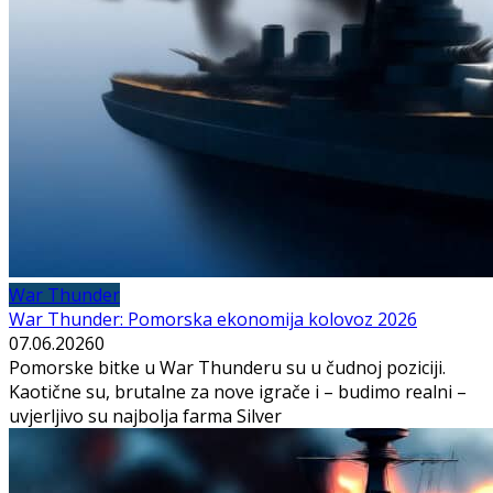
War Thunder
War Thunder: Pomorska ekonomija kolovoz 2026
07.06.2026
0
Pomorske bitke u War Thunderu su u čudnoj poziciji.
Kaotične su, brutalne za nove igrače i – budimo realni –
uvjerljivo su najbolja farma Silver