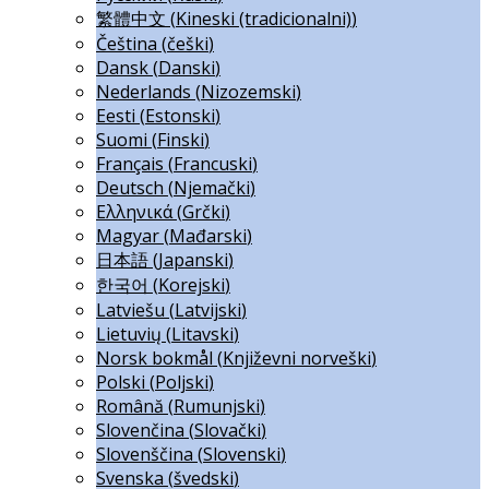
繁體中文
(
Kineski (tradicionalni)
)
Čeština
(
češki
)
Dansk
(
Danski
)
Nederlands
(
Nizozemski
)
Eesti
(
Estonski
)
Suomi
(
Finski
)
Français
(
Francuski
)
Deutsch
(
Njemački
)
Ελληνικά
(
Grčki
)
Magyar
(
Mađarski
)
日本語
(
Japanski
)
한국어
(
Korejski
)
Latviešu
(
Latvijski
)
Lietuvių
(
Litavski
)
Norsk bokmål
(
Književni norveški
)
Polski
(
Poljski
)
Română
(
Rumunjski
)
Slovenčina
(
Slovački
)
Slovenščina
(
Slovenski
)
Svenska
(
švedski
)