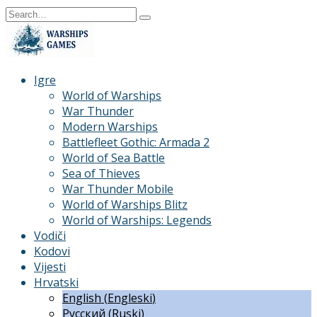
Skip
Search
to
for:
content
Igre
World of Warships
War Thunder
Modern Warships
Battlefleet Gothic: Armada 2
World of Sea Battle
Sea of Thieves
War Thunder Mobile
World of Warships Blitz
World of Warships: Legends
Vodiči
Kodovi
Vijesti
Hrvatski
English
(
Engleski
)
Русский
(
Ruski
)