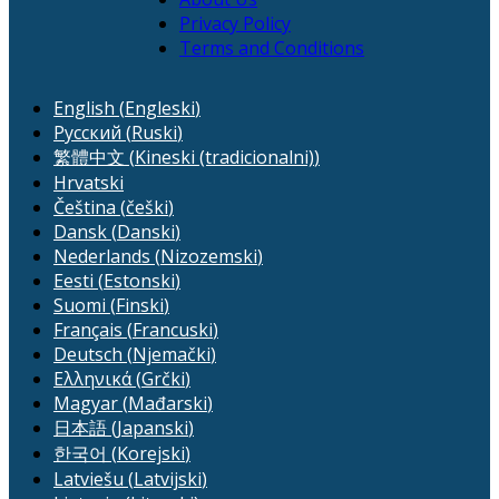
Privacy Policy
Terms and Conditions
English
(
Engleski
)
Русский
(
Ruski
)
繁體中文
(
Kineski (tradicionalni)
)
Hrvatski
Čeština
(
češki
)
Dansk
(
Danski
)
Nederlands
(
Nizozemski
)
Eesti
(
Estonski
)
Suomi
(
Finski
)
Français
(
Francuski
)
Deutsch
(
Njemački
)
Ελληνικά
(
Grčki
)
Magyar
(
Mađarski
)
日本語
(
Japanski
)
한국어
(
Korejski
)
Latviešu
(
Latvijski
)