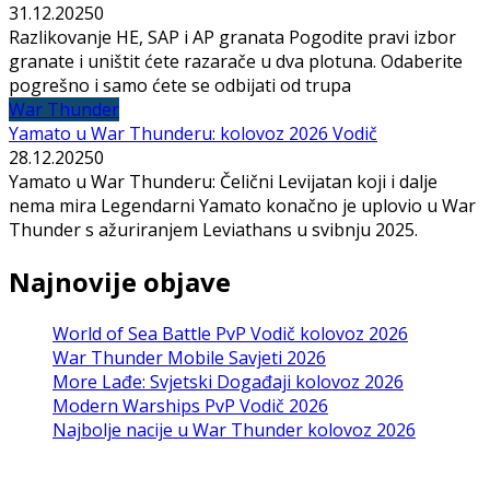
31.12.2025
0
Razlikovanje HE, SAP i AP granata Pogodite pravi izbor
granate i uništit ćete razarače u dva plotuna. Odaberite
pogrešno i samo ćete se odbijati od trupa
War Thunder
Yamato u War Thunderu: kolovoz 2026 Vodič
28.12.2025
0
Yamato u War Thunderu: Čelični Levijatan koji i dalje
nema mira Legendarni Yamato konačno je uplovio u War
Thunder s ažuriranjem Leviathans u svibnju 2025.
Najnovije objave
World of Sea Battle PvP Vodič kolovoz 2026
War Thunder Mobile Savjeti 2026
More Lađe: Svjetski Događaji kolovoz 2026
Modern Warships PvP Vodič 2026
Najbolje nacije u War Thunder kolovoz 2026