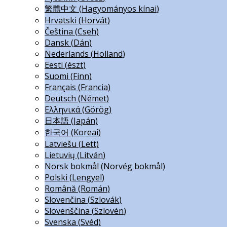
繁體中文
(
Hagyományos kínai
)
Hrvatski
(
Horvát
)
Čeština
(
Cseh
)
Dansk
(
Dán
)
Nederlands
(
Holland
)
Eesti
(
észt
)
Suomi
(
Finn
)
Français
(
Francia
)
Deutsch
(
Német
)
Ελληνικά
(
Görög
)
日本語
(
Japán
)
한국어
(
Koreai
)
Latviešu
(
Lett
)
Lietuvių
(
Litván
)
Norsk bokmål
(
Norvég bokmål
)
Polski
(
Lengyel
)
Română
(
Román
)
Slovenčina
(
Szlovák
)
Slovenščina
(
Szlovén
)
Svenska
(
Svéd
)