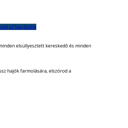
rld of Sea Battle
 minden elsüllyesztett kereskedő és minden
ssz hajók farmolására, elszórod a