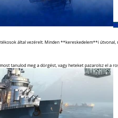
Wo
átékosok által vezérelt. Minden **kereskedelem**i útvonal,
 most tanulod meg a dörgést, vagy heteket pazarolsz el a ro