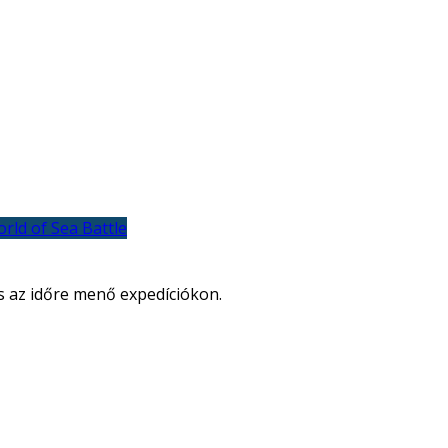
rld of Sea Battle
és az időre menő expedíciókon.