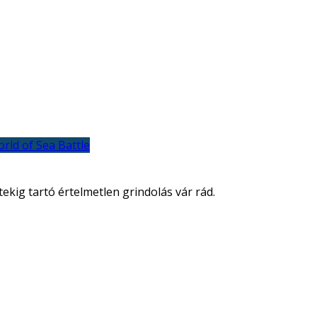
rld of Sea Battle
tekig tartó értelmetlen grindolás vár rád.