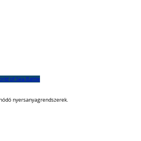
rld of Sea Battle
fonódó nyersanyagrendszerek.