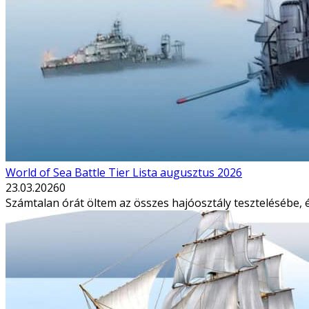
World of Sea Battle Tier Lista augusztus 2026
23.03.2026
0
Számtalan órát öltem az összes hajóosztály tesztelésébe, 