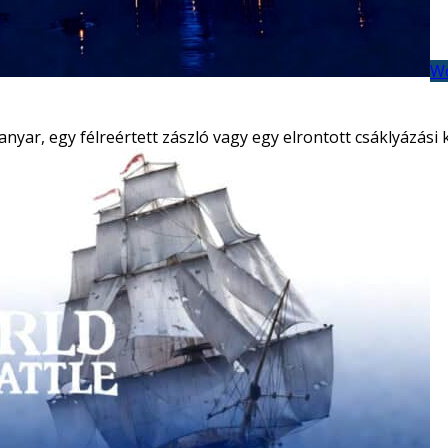
Wo
kanyar, egy félreértett zászló vagy egy elrontott csáklyázási