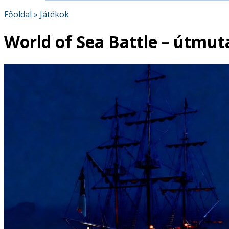
Főoldal
»
Játékok
World of Sea Battle – útmut