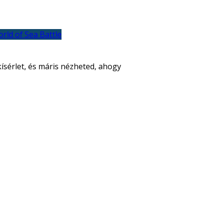
rld of Sea Battle
 kísérlet, és máris nézheted, ahogy