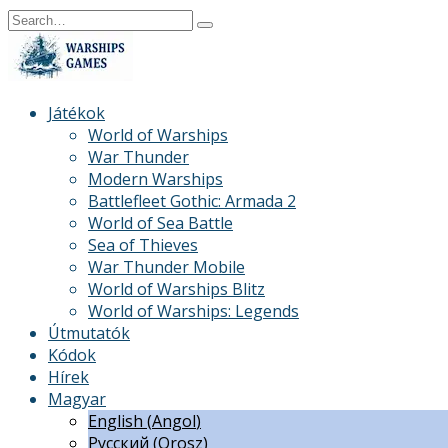
Skip
Search
to
for:
content
Játékok
World of Warships
War Thunder
Modern Warships
Battlefleet Gothic: Armada 2
World of Sea Battle
Sea of Thieves
War Thunder Mobile
World of Warships Blitz
World of Warships: Legends
Útmutatók
Kódok
Hírek
Magyar
English
(
Angol
)
Русский
(
Orosz
)