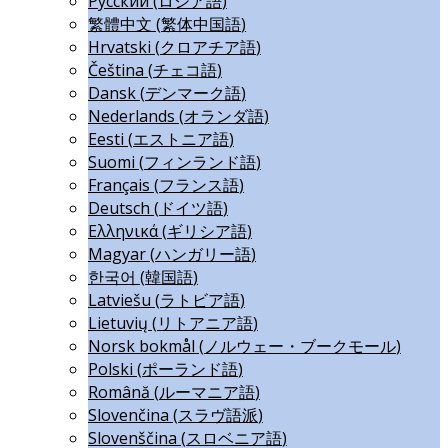
Русский
(
ロシア語
)
繁體中文
(
繁体中国語
)
Hrvatski
(
クロアチア語
)
Čeština
(
チェコ語
)
Dansk
(
デンマーク語
)
Nederlands
(
オランダ語
)
Eesti
(
エストニア語
)
Suomi
(
フィンランド語
)
Français
(
フランス語
)
Deutsch
(
ドイツ語
)
Ελληνικά
(
ギリシア語
)
Magyar
(
ハンガリー語
)
한국어
(
韓国語
)
Latviešu
(
ラトビア語
)
Lietuvių
(
リトアニア語
)
Norsk bokmål
(
ノルウェー・ブークモール
)
Polski
(
ポーランド語
)
Română
(
ルーマニア語
)
Slovenčina
(
スラヴ語派
)
Slovenščina
(
スロベニア語
)