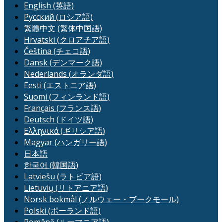
English
(
英語
)
Русский
(
ロシア語
)
繁體中文
(
繁体中国語
)
Hrvatski
(
クロアチア語
)
Čeština
(
チェコ語
)
Dansk
(
デンマーク語
)
Nederlands
(
オランダ語
)
Eesti
(
エストニア語
)
Suomi
(
フィンランド語
)
Français
(
フランス語
)
Deutsch
(
ドイツ語
)
Ελληνικά
(
ギリシア語
)
Magyar
(
ハンガリー語
)
日本語
한국어
(
韓国語
)
Latviešu
(
ラトビア語
)
Lietuvių
(
リトアニア語
)
Norsk bokmål
(
ノルウェー・ブークモール
)
Polski
(
ポーランド語
)
Română
(
ルーマニア語
)