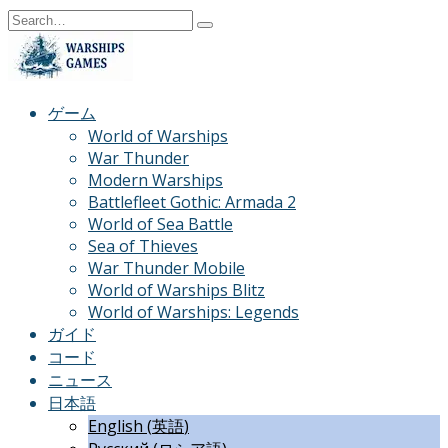
Skip
Search
to
for:
content
ゲーム
World of Warships
War Thunder
Modern Warships
Battlefleet Gothic: Armada 2
World of Sea Battle
Sea of Thieves
War Thunder Mobile
World of Warships Blitz
World of Warships: Legends
ガイド
コード
ニュース
日本語
English
(
英語
)