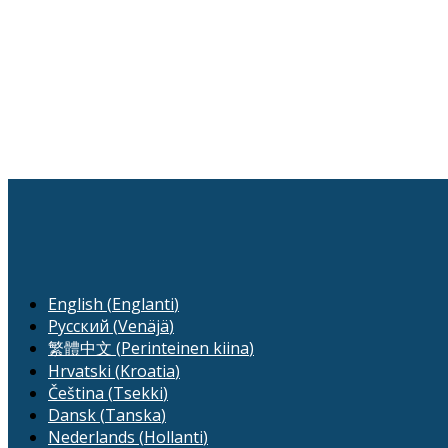
English
(
Englanti
)
Русский
(
Venäjä
)
繁體中文
(
Perinteinen kiina
)
Hrvatski
(
Kroatia
)
Čeština
(
Tsekki
)
Dansk
(
Tanska
)
Nederlands
(
Hollanti
)