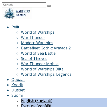
Skip
Search
to
for:
content
Pelit
World of Warships
War Thunder
Modern Warships
Battlefleet Gothic: Armada 2
World of Sea Battle
Sea of Thieves
War Thunder Mobile
World of Warships Blitz
World of Warships: Legends
Oppaat
Koodit
Uutiset
Suomi
English
(
Englanti
)
Русский
(
Venäjä
)