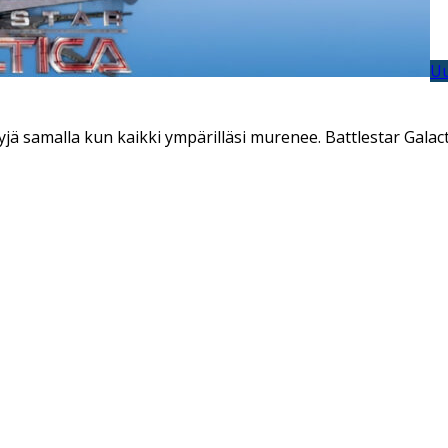
Uu
äskyjä samalla kun kaikki ympärilläsi murenee. Battlestar Gala