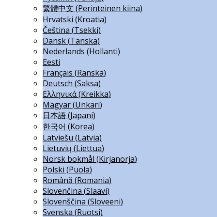
繁體中文
(
Perinteinen kiina
)
Hrvatski
(
Kroatia
)
Čeština
(
Tsekki
)
Dansk
(
Tanska
)
Nederlands
(
Hollanti
)
Eesti
Français
(
Ranska
)
Deutsch
(
Saksa
)
Ελληνικά
(
Kreikka
)
Magyar
(
Unkari
)
日本語
(
Japani
)
한국어
(
Korea
)
Latviešu
(
Latvia
)
Lietuvių
(
Liettua
)
Norsk bokmål
(
Kirjanorja
)
Polski
(
Puola
)
Română
(
Romania
)
Slovenčina
(
Slaavi
)
Slovenščina
(
Sloveeni
)
Svenska
(
Ruotsi
)