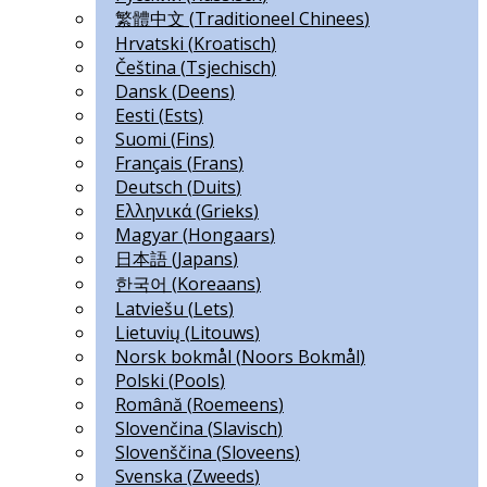
繁體中文
(
Traditioneel Chinees
)
Hrvatski
(
Kroatisch
)
Čeština
(
Tsjechisch
)
Dansk
(
Deens
)
Eesti
(
Ests
)
Suomi
(
Fins
)
Français
(
Frans
)
Deutsch
(
Duits
)
Ελληνικά
(
Grieks
)
Magyar
(
Hongaars
)
日本語
(
Japans
)
한국어
(
Koreaans
)
Latviešu
(
Lets
)
Lietuvių
(
Litouws
)
Norsk bokmål
(
Noors Bokmål
)
Polski
(
Pools
)
Română
(
Roemeens
)
Slovenčina
(
Slavisch
)
Slovenščina
(
Sloveens
)
Svenska
(
Zweeds
)