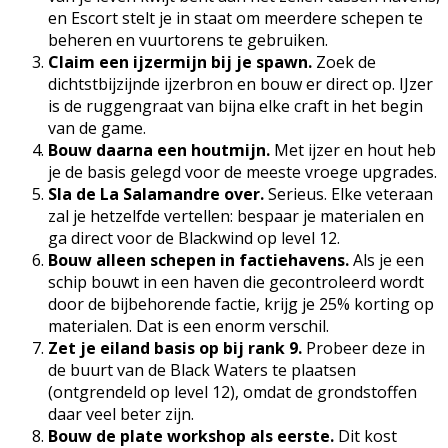
en Escort stelt je in staat om meerdere schepen te
beheren en vuurtorens te gebruiken.
Claim een ijzermijn bij je spawn.
Zoek de
dichtstbijzijnde ijzerbron en bouw er direct op. IJzer
is de ruggengraat van bijna elke craft in het begin
van de game.
Bouw daarna een houtmijn.
Met ijzer en hout heb
je de basis gelegd voor de meeste vroege upgrades.
Sla de La Salamandre over.
Serieus. Elke veteraan
zal je hetzelfde vertellen: bespaar je materialen en
ga direct voor de Blackwind op level 12.
Bouw alleen schepen in factiehavens.
Als je een
schip bouwt in een haven die gecontroleerd wordt
door de bijbehorende factie, krijg je 25% korting op
materialen. Dat is een enorm verschil.
Zet je eiland basis op bij rank 9.
Probeer deze in
de buurt van de Black Waters te plaatsen
(ontgrendeld op level 12), omdat de grondstoffen
daar veel beter zijn.
Bouw de plate workshop als eerste.
Dit kost