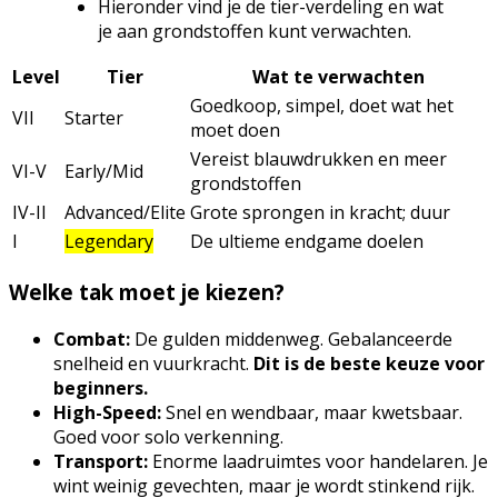
Hieronder vind je de tier-verdeling en wat
je aan grondstoffen kunt verwachten.
Level
Tier
Wat te verwachten
Goedkoop, simpel, doet wat het
VII
Starter
moet doen
Vereist blauwdrukken en meer
VI-V
Early/Mid
grondstoffen
IV-II
Advanced/Elite
Grote sprongen in kracht; duur
I
Legendary
De ultieme endgame doelen
Welke tak moet je kiezen?
Combat:
De gulden middenweg. Gebalanceerde
snelheid en vuurkracht.
Dit is de beste keuze voor
beginners.
High-Speed:
Snel en wendbaar, maar kwetsbaar.
Goed voor solo verkenning.
Transport:
Enorme laadruimtes voor handelaren. Je
wint weinig gevechten, maar je wordt stinkend rijk.