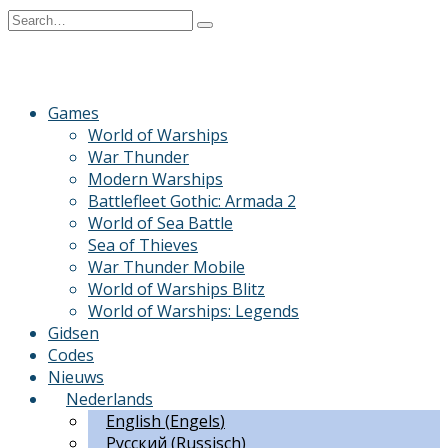
Skip
Search
to
for:
content
Games
World of Warships
War Thunder
Modern Warships
Battlefleet Gothic: Armada 2
World of Sea Battle
Sea of Thieves
War Thunder Mobile
World of Warships Blitz
World of Warships: Legends
Gidsen
Codes
Nieuws
Nederlands
English
(
Engels
)
Русский
(
Russisch
)