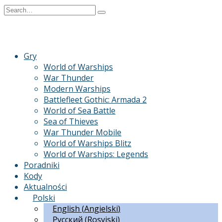
Skip
Search
to
for:
content
Gry
World of Warships
War Thunder
Modern Warships
Battlefleet Gothic: Armada 2
World of Sea Battle
Sea of Thieves
War Thunder Mobile
World of Warships Blitz
World of Warships: Legends
Poradniki
Kody
Aktualności
Polski
English
(
Angielski
)
Русский
(
Rosyjski
)