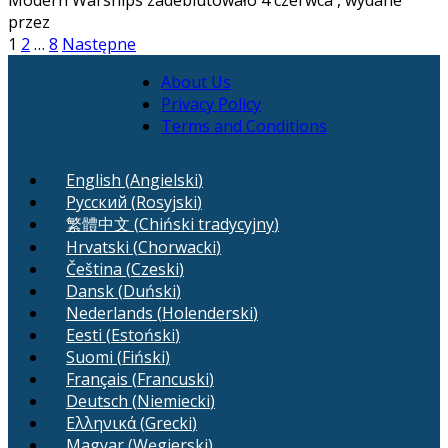
Modern Warships zadebiutowało 4 czerwca , wydane
przez
Stronicowanie
1
2
…
8
Następne
wpisów
About Us
Privacy Policy
Terms and Conditions
English
(
Angielski
)
Русский
(
Rosyjski
)
繁體中文
(
Chiński tradycyjny
)
Hrvatski
(
Chorwacki
)
Čeština
(
Czeski
)
Dansk
(
Duński
)
Nederlands
(
Holenderski
)
Eesti
(
Estoński
)
Suomi
(
Fiński
)
Français
(
Francuski
)
Deutsch
(
Niemiecki
)
Ελληνικά
(
Grecki
)
Magyar
(
Węgierski
)