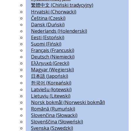
繁體中文
(
Chiński tradycyjny
)
Hrvatski
(
Chorwacki
)
Čeština
(
Czeski
)
Dansk
(
Duński
)
Nederlands
(
Holenderski
)
Eesti
(
Estoński
)
Suomi
(
Fiński
)
Français
(
Francuski
)
Deutsch
(
Niemiecki
)
Ελληνικά
(
Grecki
)
Magyar
(
Węgierski
)
日本語
(
Japoński
)
한국어
(
Koreański
)
Latviešu
(
łotewski
)
Lietuvių
(
Litewski
)
Norsk bokmål
(
Norweski bokmål
)
Română
(
Rumuński
)
Slovenčina
(
Słowacki
)
Slovenščina
(
Słoweński
)
Svenska
(
Szwedzki
)