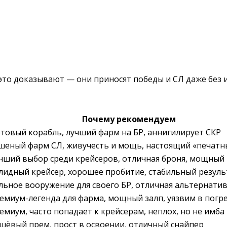
это доказывают — они приносят победы и СЛ даже без 
Почему рекомендуем
товый корабль, лучший фарм на БР, аннигилирует СКР
шеный фарм СЛ, живучесть и мощь, настоящий «печатн
чший выбор среди крейсеров, отличная броня, мощный
лидный крейсер, хорошее пробитие, стабильный резуль
льное вооружение для своего БР, отличная альтернати
емиум-легенда для фарма, мощный залп, уязвим в погр
емиум, часто попадает к крейсерам, неплох, но не имба
шёвый прем, прост в освоении, отличный снайпер