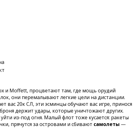
ча
кт
ox и Moffett, процветают там, где мощь орудий
елок, они перемалывают легкие цели на дистанции.
ет вас 20к СЛ, эти эсминцы обучают вас игре, принося
х броня держит удары, которые уничтожают других.
ти из-под огня. Малый флот тоже кусается: ракеты
чки, прячутся за островами и сбивают
самолеты
—