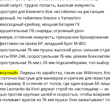
зкий силуэт, трудно попасть, высокая живучесть
орострел для ближнего боя, нестабилен на дистанции
дёжный, по геймплею близок к Yamashiro
евосходный крейсер, мощная батарея ГК
зрушительные ПБ снаряды, огромный урон
емиум, отличная живучесть, прекрасное бронирование
фективен на своём БР, младший брат M-802
орострельная 76-мм пушка, высокий урон, сильная отда
кеты RIM-24A, скорострельная 76-мм, уязвим боекомпле
орострельная 76-мм с 20-мм подкалиберами, топ выбор
вкусный».
Лидеры по заработку, такие как Wilkinson, Kn
Достаточно быстрые для маневров и крепкие для перестр
 карману. В отличие от топов, где один взрыв БК лиша
или Leonardo da Vinci держат строй по-настоящему — и
 против крупных целей и скоростью, чтобы вовремя уй
a поливает врагов из 76-мм пушки. Они захватывают то