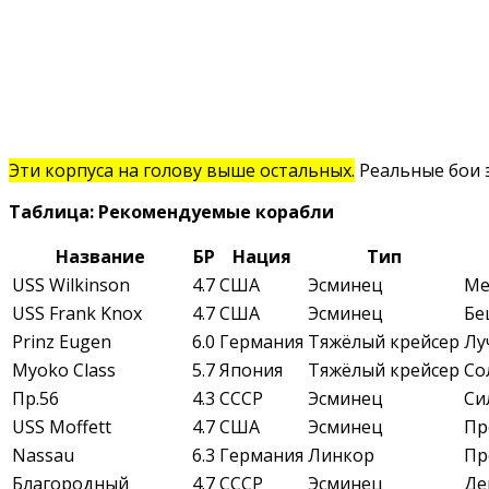
Эти корпуса на голову выше остальных.
Реальные бои 
Таблица: Рекомендуемые корабли
Название
БР
Нация
Тип
USS Wilkinson
4.7
США
Эсминец
Ме
USS Frank Knox
4.7
США
Эсминец
Бе
Prinz Eugen
6.0
Германия
Тяжёлый крейсер
Лу
Myoko Class
5.7
Япония
Тяжёлый крейсер
Со
Пр.56
4.3
СССР
Эсминец
Си
USS Moffett
4.7
США
Эсминец
Пр
Nassau
6.3
Германия
Линкор
Пр
Благородный
4.7
СССР
Эсминец
Де