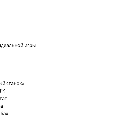
идеальной игры.
ый станок»
 ГК
тат
ва
ебах