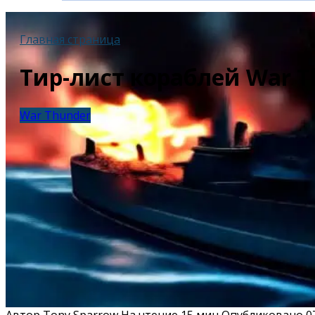
Главная страница
Тир-лист кораблей War T
War Thunder