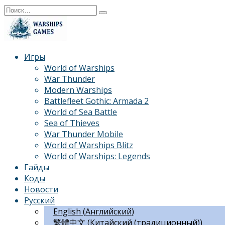
Перейти
Search
к
for:
содержанию
Игры
World of Warships
War Thunder
Modern Warships
Battlefleet Gothic: Armada 2
World of Sea Battle
Sea of Thieves
War Thunder Mobile
World of Warships Blitz
World of Warships: Legends
Гайды
Коды
Новости
Русский
English
(
Английский
)
繁體中文
(
Китайский (традиционный)
)