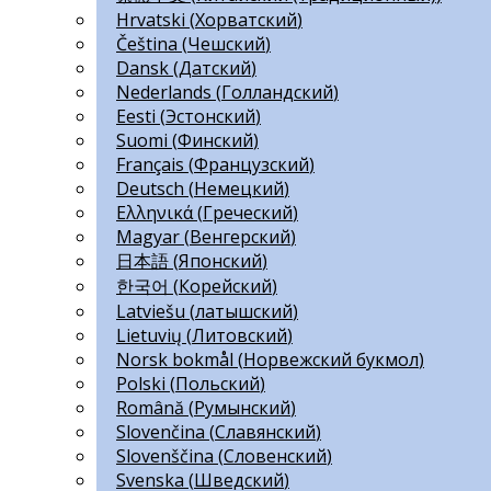
Hrvatski
(
Хорватский
)
Čeština
(
Чешский
)
Dansk
(
Датский
)
Nederlands
(
Голландский
)
Eesti
(
Эстонский
)
Suomi
(
Финский
)
Français
(
Французский
)
Deutsch
(
Немецкий
)
Ελληνικά
(
Греческий
)
Magyar
(
Венгерский
)
日本語
(
Японский
)
한국어
(
Корейский
)
Latviešu
(
латышский
)
Lietuvių
(
Литовский
)
Norsk bokmål
(
Норвежский букмол
)
Polski
(
Польский
)
Română
(
Румынский
)
Slovenčina
(
Славянский
)
Slovenščina
(
Словенский
)
Svenska
(
Шведский
)