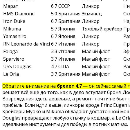
Марат
6.7
СССР
Линкор
Ни
HMS Diamond
5.0
Британия
Эсминец
Ск
Iron Duke
6.7
Британия
Линкор
На
Mikuma
5.7
Япония
Тяжёлый крейсер
Пр
Yamashiro
6.7
Япония
Линкор
Ра
RN Leonardo da Vinci
6.7
Италия
Линкор
Пр
Folaga
3.3
Италия
Малый флот
Эф
Sparviero
3.7
Италия
Малый флот
Ск
USS Douglas
4.7
США
Малый флот
Ра
Le Orla
3.7
Британия
Малый флот
Ск
Обратите внимание на
брекет 4.7
— он сейчас самый «
решает всё ещё до того, как в дело вступает броня. 
Возрождения здесь дешевые, а ремонт почти не бьет по
прибыль. Если идти выше, линкоры вроде Prinz Eugen 
Крейсеры Myoko и Mikuma обладают достаточной мощью
Douglas превращают любую стычку в кошмар, а Le Orl
идеальные инструменты для победы в потных матчах.