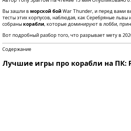
Автор
Tony Sparrow
На чтение
15 мин
Опубликовано
0
Вы зашли в
морской бой
War Thunder, и перед вами вы
тесты этих корпусов, наблюдая, как Серебряные львы 
собраны
корабли
, которые доминируют в лобби, при
Вот подробный разбор того, что разрывает мету в 2026
Содержание
Лучшие игры про корабли на ПК: