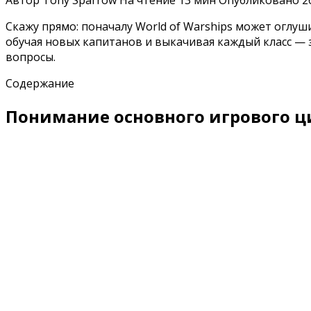
Автор
Tony Sparrow
На чтение
13 мин
Опубликовано
2
Скажу прямо: поначалу World of Warships может оглуш
обучая новых капитанов и выкачивая каждый класс — з
вопросы.
Содержание
Понимание основного игрового ц