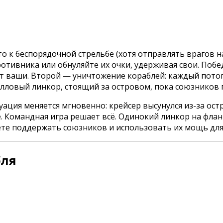
о к беспорядочной стрельбе (хотя отправлять врагов н
отивника или обнуляйте их очки, удерживая свои. Побе
т ваши. Второй — уничтожение кораблей: каждый пото
лловый линкор, стоящий за островом, пока союзников г
ация меняется мгновенно: крейсер высунулся из-за ост
е. Командная игра решает всё. Одинокий линкор на фла
ете поддержать союзников и использовать их мощь для
бля