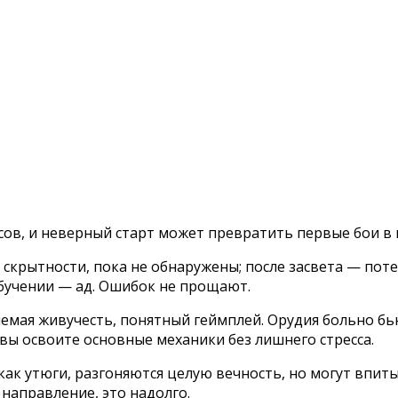
сов, и неверный старт может превратить первые бои в 
и скрытности, пока не обнаружены; после засвета — по
 обучении — ад. Ошибок не прощают.
няемая живучесть, понятный геймплей. Орудия больно 
вы освоите основные механики без лишнего стресса.
ак утюги, разгоняются целую вечность, но могут впит
направление, это надолго.