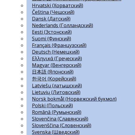
Hrvatski
(
Хорватский
)
Čeština
(
Чешский
)
Dansk
(
Датский
)
Nederlands
(
Голландский
)
Eesti
(
Эстонский
)
Suomi
(
Финский
)
Français
(
Французский
)
Deutsch
(
Немецкий
)
Ελληνικά
(
Греческий
)
Magyar
(
Венгерский
)
日本語
(
Японский
)
한국어
(
Корейский
)
Latviešu
(
латышский
)
Lietuvių
(
Литовский
)
Norsk bokmål
(
Норвежский букмол
)
Polski
(
Польский
)
Română
(
Румынский
)
Slovenčina
(
Славянский
)
Slovenščina
(
Словенский
)
Svenska
(
Шведский
)