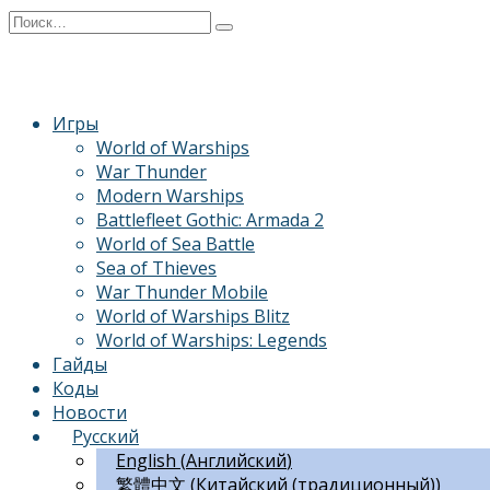
Перейти
Search
к
for:
содержанию
Игры
World of Warships
War Thunder
Modern Warships
Battlefleet Gothic: Armada 2
World of Sea Battle
Sea of Thieves
War Thunder Mobile
World of Warships Blitz
World of Warships: Legends
Гайды
Коды
Новости
Русский
English
(
Английский
)
繁體中文
(
Китайский (традиционный)
)