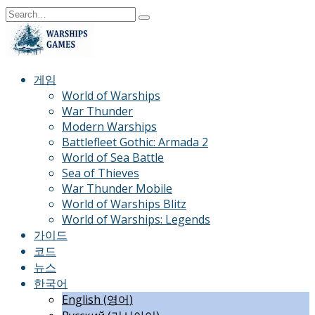
Skip
Search
to
for:
content
게임
World of Warships
War Thunder
Modern Warships
Battlefleet Gothic: Armada 2
World of Sea Battle
Sea of Thieves
War Thunder Mobile
World of Warships Blitz
World of Warships: Legends
가이드
코드
뉴스
한국어
English
(
영어
)