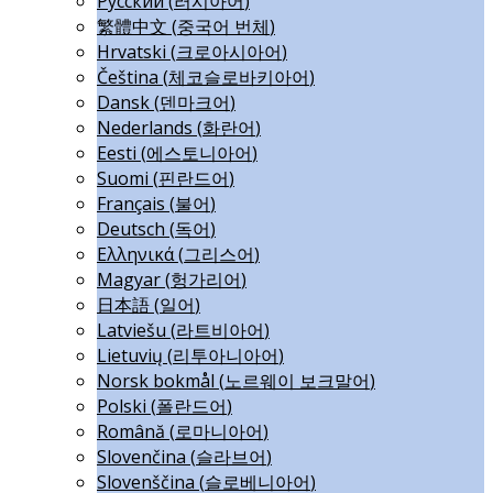
Русский
(
러시아어
)
繁體中文
(
중국어 번체
)
Hrvatski
(
크로아시아어
)
Čeština
(
체코슬로바키아어
)
Dansk
(
덴마크어
)
Nederlands
(
화란어
)
Eesti
(
에스토니아어
)
Suomi
(
핀란드어
)
Français
(
불어
)
Deutsch
(
독어
)
Ελληνικά
(
그리스어
)
Magyar
(
헝가리어
)
日本語
(
일어
)
Latviešu
(
라트비아어
)
Lietuvių
(
리투아니아어
)
Norsk bokmål
(
노르웨이 보크말어
)
Polski
(
폴란드어
)
Română
(
로마니아어
)
Slovenčina
(
슬라브어
)
Slovenščina
(
슬로베니아어
)