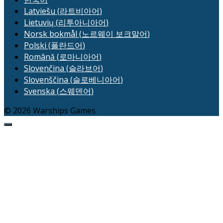
Latviešu
(
라트비아어
)
Lietuvių
(
리투아니아어
)
Norsk bokmål
(
노르웨이 보크말어
)
Polski
(
폴란드어
)
Română
(
로마니아어
)
Slovenčina
(
슬라브어
)
Slovenščina
(
슬로베니아어
)
Svenska
(
스웨덴어
)
© 2026 Warships Games