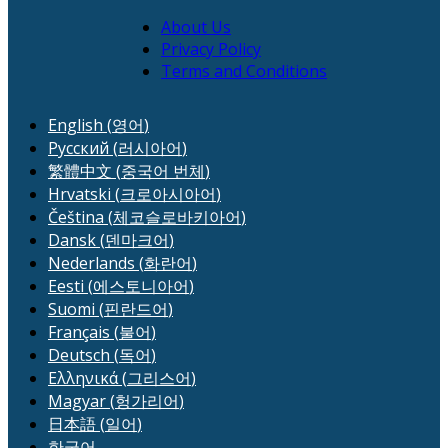
About Us
Privacy Policy
Terms and Conditions
English
(
영어
)
Русский
(
러시아어
)
繁體中文
(
중국어 번체
)
Hrvatski
(
크로아시아어
)
Čeština
(
체코슬로바키아어
)
Dansk
(
덴마크어
)
Nederlands
(
화란어
)
Eesti
(
에스토니아어
)
Suomi
(
핀란드어
)
Français
(
불어
)
Deutsch
(
독어
)
Ελληνικά
(
그리스어
)
Magyar
(
헝가리어
)
日本語
(
일어
)
한국어