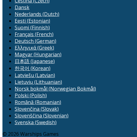
Čeština
(
Czech
)
Dansk
Nederlands
(
Dutch
)
Eesti
(
Estonian
)
Suomi
(
Finnish
)
Français
(
French
)
Deutsch
(
German
)
Ελληνικά
(
Greek
)
Magyar
(
Hungarian
)
日本語
(
Japanese
)
한국어
(
Korean
)
Latviešu
(
Latvian
)
Lietuvių
(
Lithuanian
)
Norsk bokmål
(
Norwegian Bokmål
)
Polski
(
Polish
)
Română
(
Romanian
)
Slovenčina
(
Slovak
)
Slovenščina
(
Slovenian
)
Svenska
(
Swedish
)
© 2026 Warships Games