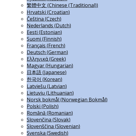
繁體中文
(
Chinese (Traditional)
)
Hrvatski
(
Croatian
)
Čeština
(
Czech
)
Nederlands
(
Dutch
)
Eesti
(
Estonian
)
Suomi
(
Finnish
)
Français
(
French
)
Deutsch
(
German
)
Ελληνικά
(
Greek
)
Magyar
(
Hungarian
)
日本語
(
Japanese
)
한국어
(
Korean
)
Latviešu
(
Latvian
)
Lietuvių
(
Lithuanian
)
Norsk bokmål
(
Norwegian Bokmål
)
Polski
(
Polish
)
Română
(
Romanian
)
Slovenčina
(
Slovak
)
Slovenščina
(
Slovenian
)
Svenska
(
Swedish
)