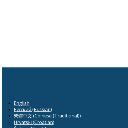
English
Русский
(
Russian
)
繁體中文
(
Chinese (Traditional)
)
Hrvatski
(
Croatian
)