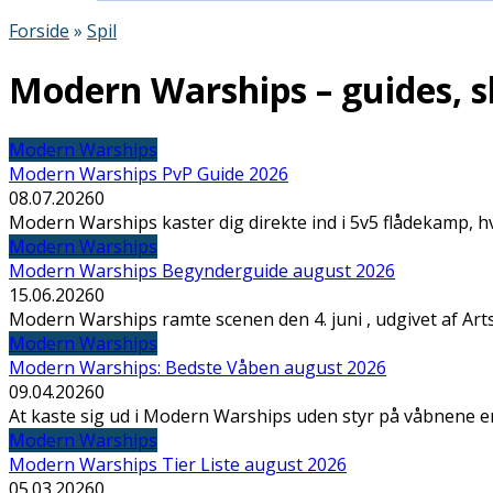
Forside
»
Spil
Modern Warships – guides, sk
Modern Warships
Modern Warships PvP Guide 2026
08.07.2026
0
Modern Warships kaster dig direkte ind i 5v5 flådekamp, hv
Modern Warships
Modern Warships Begynderguide august 2026
15.06.2026
0
Modern Warships ramte scenen den 4. juni , udgivet af Art
Modern Warships
Modern Warships: Bedste Våben august 2026
09.04.2026
0
At kaste sig ud i Modern Warships uden styr på våbnene e
Modern Warships
Modern Warships Tier Liste august 2026
05.03.2026
0