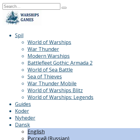
Skip
Search
to
for:
content
Spil
World of Warships
War Thunder
Modern Warships
Battlefleet Gothic: Armada 2
World of Sea Battle
Sea of Thieves
War Thunder Mobile
World of Warships Blitz
World of Warships: Legends
Guides
Koder
Nyheder
Dansk
English
Русский
(
Russian
)