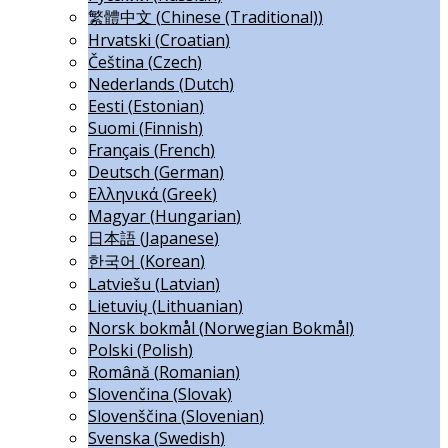
繁體中文
(
Chinese (Traditional)
)
Hrvatski
(
Croatian
)
Čeština
(
Czech
)
Nederlands
(
Dutch
)
Eesti
(
Estonian
)
Suomi
(
Finnish
)
Français
(
French
)
Deutsch
(
German
)
Ελληνικά
(
Greek
)
Magyar
(
Hungarian
)
日本語
(
Japanese
)
한국어
(
Korean
)
Latviešu
(
Latvian
)
Lietuvių
(
Lithuanian
)
Norsk bokmål
(
Norwegian Bokmål
)
Polski
(
Polish
)
Română
(
Romanian
)
Slovenčina
(
Slovak
)
Slovenščina
(
Slovenian
)
Svenska
(
Swedish
)