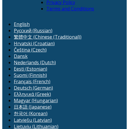
Privacy Policy
Terms and Conditions
English
Русский
(
Russian
)
繁體中文
(
Chinese (Traditional)
)
Hrvatski
(
Croatian
)
Čeština
(
Czech
)
Dansk
Nederlands
(
Dutch
)
Eesti
(
Estonian
)
Suomi
(
Finnish
)
Français
(
French
)
Deutsch
(
German
)
Ελληνικά
(
Greek
)
Magyar
(
Hungarian
)
日本語
(
Japanese
)
한국어
(
Korean
)
Latviešu
(
Latvian
)
Lietuvių
(
Lithuanian
)