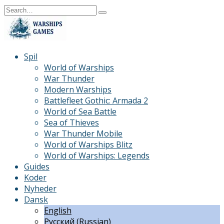
Skip
Search
to
for:
content
Spil
World of Warships
War Thunder
Modern Warships
Battlefleet Gothic: Armada 2
World of Sea Battle
Sea of Thieves
War Thunder Mobile
World of Warships Blitz
World of Warships: Legends
Guides
Koder
Nyheder
Dansk
English
Русский
(
Russian
)