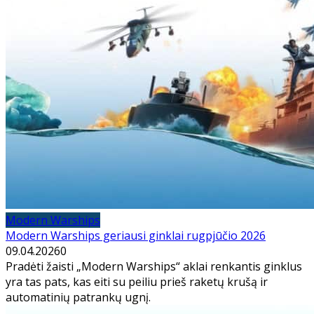
Modern Warships
Modern Warships geriausi ginklai rugpjūčio 2026
09.04.2026
0
Pradėti žaisti „Modern Warships“ aklai renkantis ginklus
yra tas pats, kas eiti su peiliu prieš raketų krušą ir
automatinių patrankų ugnį.