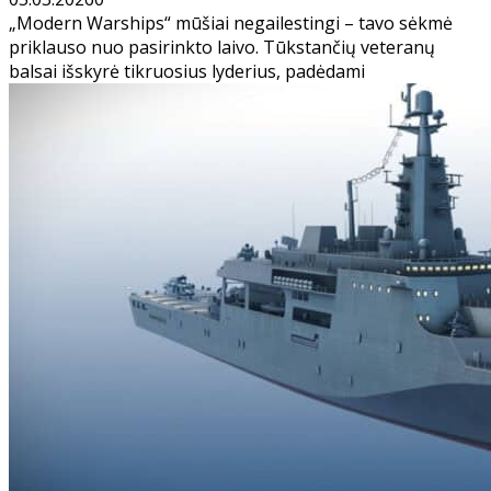
„Modern Warships“ mūšiai negailestingi – tavo sėkmė
priklauso nuo pasirinkto laivo. Tūkstančių veteranų
balsai išskyrė tikruosius lyderius, padėdami