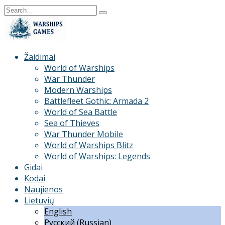
Skip
Search
to
for:
content
Žaidimai
World of Warships
War Thunder
Modern Warships
Battlefleet Gothic: Armada 2
World of Sea Battle
Sea of Thieves
War Thunder Mobile
World of Warships Blitz
World of Warships: Legends
Gidai
Kodai
Naujienos
Lietuvių
English
Русский
(
Russian
)