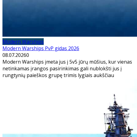
Modern Warships
Modern Warships PvP gidas 2026
08.07.2026
0
Modern Warships įmeta jus į 5v5 jūrų mūšius, kur vienas
netinkamas įrangos pasirinkimas gali nublokšti jus į
rungtynių paieškos grupę trimis lygiais aukščiau