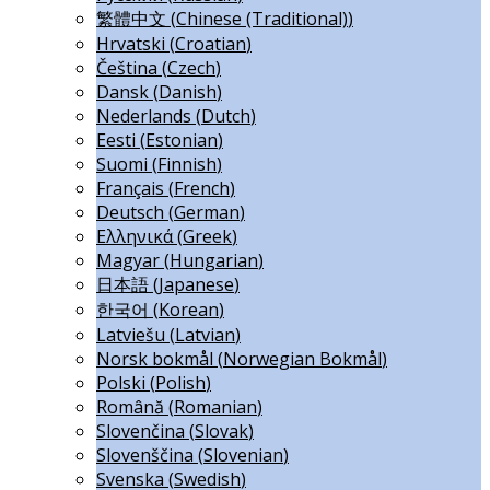
繁體中文
(
Chinese (Traditional)
)
Hrvatski
(
Croatian
)
Čeština
(
Czech
)
Dansk
(
Danish
)
Nederlands
(
Dutch
)
Eesti
(
Estonian
)
Suomi
(
Finnish
)
Français
(
French
)
Deutsch
(
German
)
Ελληνικά
(
Greek
)
Magyar
(
Hungarian
)
日本語
(
Japanese
)
한국어
(
Korean
)
Latviešu
(
Latvian
)
Norsk bokmål
(
Norwegian Bokmål
)
Polski
(
Polish
)
Română
(
Romanian
)
Slovenčina
(
Slovak
)
Slovenščina
(
Slovenian
)
Svenska
(
Swedish
)