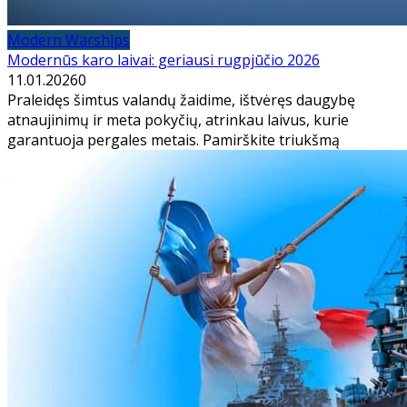
Modern Warships
Modernūs karo laivai: geriausi rugpjūčio 2026
11.01.2026
0
Praleidęs šimtus valandų žaidime, ištvėręs daugybę
atnaujinimų ir meta pokyčių, atrinkau laivus, kurie
garantuoja pergales metais. Pamirškite triukšmą