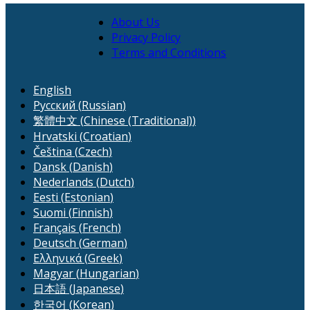
About Us
Privacy Policy
Terms and Conditions
English
Русский
(
Russian
)
繁體中文
(
Chinese (Traditional)
)
Hrvatski
(
Croatian
)
Čeština
(
Czech
)
Dansk
(
Danish
)
Nederlands
(
Dutch
)
Eesti
(
Estonian
)
Suomi
(
Finnish
)
Français
(
French
)
Deutsch
(
German
)
Ελληνικά
(
Greek
)
Magyar
(
Hungarian
)
日本語
(
Japanese
)
한국어
(
Korean
)