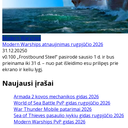
Modern Warships
Modern Warships atnaujinimas rugpjūčio 2026
31.12.2025
0
v0.100 „Frostbound Steel“ pasirodė sausio 1 d. ir bus
prieinama iki 31 d. – nuo pat išleidimo esu prilipęs prie
ekrano ir keliu lygį.
Naujausi įrašai
Armada 2 kovos mechanikos gidas 2026
World of Sea Battle PvP gidas rugpjūčio 2026
War Thunder Mobile patarimai 2026
Sea of Thieves pasaulio įvykių gidas rugpjūčio 2026
Modern Warships PvP gidas 2026