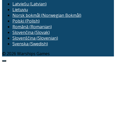
Latviešu
(
Latvian
)
Lietuvių
Norsk bokmål
(
Norwegian Bokmål
)
Polski
(
Polish
)
Română
(
Romanian
)
Slovenčina
(
Slovak
)
Slovenščina
(
Slovenian
)
Svenska
(
Swedish
)
© 2026 Warships Games