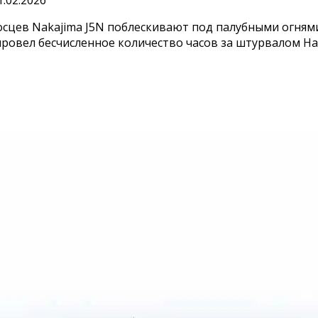
1.02.2026
сцев Nakajima J5N поблескивают под палубными огнями
ровел бесчисленное количество часов за штурвалом Haku