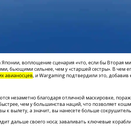
Японии, воплощение сценария «что, если бы Вторая мир
ями, бьющими сильнее, чем у «старшей сестры». В чем 
их авианосцев
, и Wargaming подтвердили это, добавив 
ся незаметно благодаря отличной маскировке, поражая 
ыстрее, чем у большинства наций, что позволяет кошма
вы к вылету, а значит, вы нанесете больше сокрушитель
идит дальше своего носа; заваливать ключевые корабли