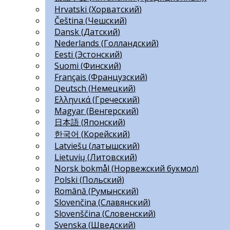
Hrvatski
(
Хорватский
)
Čeština
(
Чешский
)
Dansk
(
Датский
)
Nederlands
(
Голландский
)
Eesti
(
Эстонский
)
Suomi
(
Финский
)
Français
(
Французский
)
Deutsch
(
Немецкий
)
Ελληνικά
(
Греческий
)
Magyar
(
Венгерский
)
日本語
(
Японский
)
한국어
(
Корейский
)
Latviešu
(
латышский
)
Lietuvių
(
Литовский
)
Norsk bokmål
(
Норвежский букмол
)
Polski
(
Польский
)
Română
(
Румынский
)
Slovenčina
(
Славянский
)
Slovenščina
(
Словенский
)
Svenska
(
Шведский
)