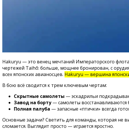
Hakuryu — это венец мечтаний Императорского флота 
чертежей Taihō: больше, мощнее бронирован, с оруди
всех японских авианосцев.
Hakuryu — вершина японск
В бою всё сводится к трем ключевым чертам:
Скрытные самолеты
— эскадрильи подкрадывают
Завод на борту
— самолеты восстанавливаются б
Полная палуба
— запасные «птички» всегда гото
Основные задачи? Светить для команды, которая не в
сломается. Выглядит просто — играется яростно.