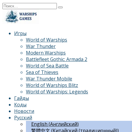
Перейти
Search
к
for:
содержанию
Игры
World of Warships
War Thunder
Modern Warships
Battlefleet Gothic: Armada 2
World of Sea Battle
Sea of Thieves
War Thunder Mobile
World of Warships Blitz
World of Warships: Legends
Гайды
Коды
Новости
Русский
English
(
Английский
)
繁體中文
(
Китайский (традиционный)
)