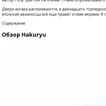
Автор
Tony Sparrow
На чтение
15 мин
Опубликовано
0
Двери ангара распахиваются, и двенадцать торпедоно
японские авианосцы всё еще правят этими морями. Я п
Содержание
Обзор Hakuryu