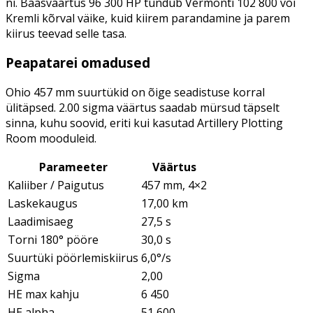
ni. Baasväärtus 96 300 HP tundub Vermonti 102 800 või
Kremli kõrval väike, kuid kiirem parandamine ja parem
kiirus teevad selle tasa.
Peapatarei omadused
Ohio 457 mm suurtükid on õige seadistuse korral
ülitäpsed. 2.00 sigma väärtus saadab mürsud täpselt
sinna, kuhu soovid, eriti kui kasutad Artillery Plotting
Room mooduleid.
Parameeter
Väärtus
Kaliiber / Paigutus
457 mm, 4×2
Laskekaugus
17,00 km
Laadimisaeg
27,5 s
Torni 180° pööre
30,0 s
Suurtüki pöörlemiskiirus
6,0°/s
Sigma
2,00
HE max kahju
6 450
HE alpha
51 600