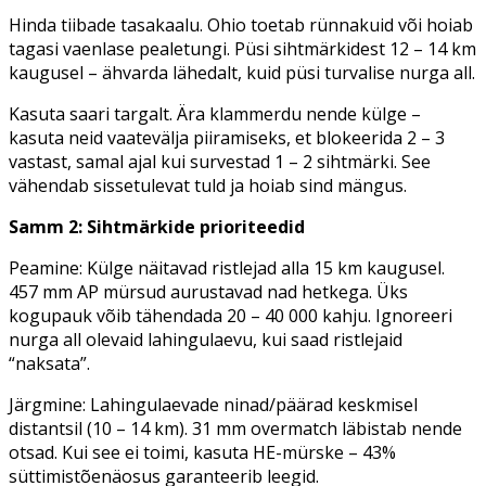
Hinda tiibade tasakaalu. Ohio toetab rünnakuid või hoiab
tagasi vaenlase pealetungi. Püsi sihtmärkidest 12 – 14 km
kaugusel – ähvarda lähedalt, kuid püsi turvalise nurga all.
Kasuta saari targalt. Ära klammerdu nende külge –
kasuta neid vaatevälja piiramiseks, et blokeerida 2 – 3
vastast, samal ajal kui survestad 1 – 2 sihtmärki. See
vähendab sissetulevat tuld ja hoiab sind mängus.
Samm 2: Sihtmärkide prioriteedid
Peamine: Külge näitavad ristlejad alla 15 km kaugusel.
457 mm AP mürsud aurustavad nad hetkega. Üks
kogupauk võib tähendada 20 – 40 000 kahju. Ignoreeri
nurga all olevaid lahingulaevu, kui saad ristlejaid
“naksata”.
Järgmine: Lahingulaevade ninad/päärad keskmisel
distantsil (10 – 14 km). 31 mm overmatch läbistab nende
otsad. Kui see ei toimi, kasuta HE-mürske – 43%
süttimistõenäosus garanteerib leegid.