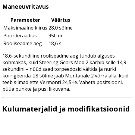
Maneeuvritavus
Parameeter
Väärtus
Maksimaalne kiirus
28,0 sõlme
Pöörderaadius
950 m
Rooliseadme aeg
18,6 s
18,6-sekundiline rooliseadme aeg tundub alguses
kohmakas, kuid Steering Gears Mod 2 kärbib selle 14,9
sekundini – nüüd saad torpeedosid vältida ja nurki
korrigeerida. 28 sõlme jääb Montanale 2 võrra alla, kuid
teeb silmad ette Vermonti 24,5-le. Vaheta positsiooni,
püüa punkte ja püsi liikuvana.
Kulumaterjalid ja modifikatsioonid