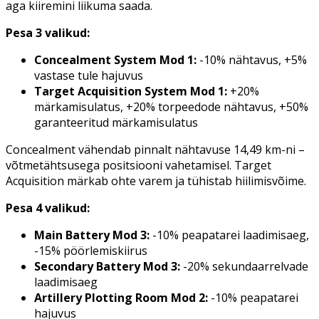
aga kiiremini liikuma saada.
Pesa 3 valikud:
Concealment System Mod 1:
-10% nähtavus, +5%
vastase tule hajuvus
Target Acquisition System Mod 1:
+20%
märkamisulatus, +20% torpeedode nähtavus, +50%
garanteeritud märkamisulatus
Concealment vähendab pinnalt nähtavuse 14,49 km-ni –
võtmetähtsusega positsiooni vahetamisel. Target
Acquisition märkab ohte varem ja tühistab hiilimisvõime.
Pesa 4 valikud:
Main Battery Mod 3:
-10% peapatarei laadimisaeg,
-15% pöörlemiskiirus
Secondary Battery Mod 3:
-20% sekundaarrelvade
laadimisaeg
Artillery Plotting Room Mod 2:
-10% peapatarei
hajuvus