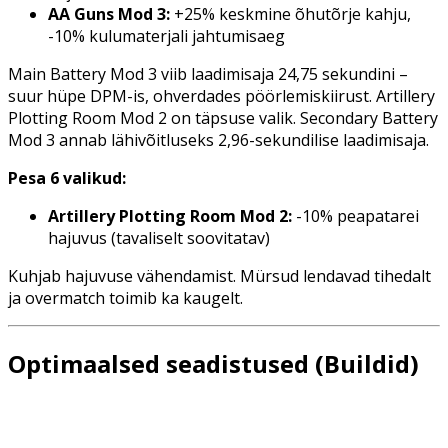
AA Guns Mod 3:
+25% keskmine õhutõrje kahju,
-10% kulumaterjali jahtumisaeg
Main Battery Mod 3 viib laadimisaja 24,75 sekundini –
suur hüpe DPM-is, ohverdades pöörlemiskiirust. Artillery
Plotting Room Mod 2 on täpsuse valik. Secondary Battery
Mod 3 annab lähivõitluseks 2,96-sekundilise laadimisaja.
Pesa 6 valikud:
Artillery Plotting Room Mod 2:
-10% peapatarei
hajuvus (tavaliselt soovitatav)
Kuhjab hajuvuse vähendamist. Mürsud lendavad tihedalt
ja overmatch toimib ka kaugelt.
Optimaalsed seadistused (Buildid)