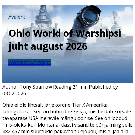
Avaleht
Ohio World of Warshipsi
juht august 2026
World of Warships
Author
Tony Sparrow
Reading
21 min
Published by
03.02.2026
Ohio ei ole lihtsalt järjekordne Tier X Ameerika
lahingulaev – see on hübriidne kiskja, mis heidab kõrvale
tavapärase USA mereväe mängujoonise. See on loodud
“mis-oleks-kui” Montana-klassi visandite põhjal ning selle
4×2 457 mm suurtükid pakuvad tulejõudu, mis ei jää alla