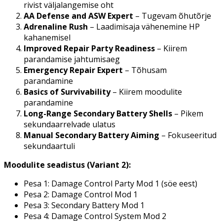
rivist väljalangemise oht
AA Defense and ASW Expert
– Tugevam õhutõrje
Adrenaline Rush
– Laadimisaja vähenemine HP
kahanemisel
Improved Repair Party Readiness
– Kiirem
parandamise jahtumisaeg
Emergency Repair Expert
– Tõhusam
parandamine
Basics of Survivability
– Kiirem moodulite
parandamine
Long-Range Secondary Battery Shells
– Pikem
sekundaarrelvade ulatus
Manual Secondary Battery Aiming
– Fokuseeritud
sekundaartuli
Moodulite seadistus (Variant 2):
Pesa 1: Damage Control Party Mod 1 (söe eest)
Pesa 2: Damage Control Mod 1
Pesa 3: Secondary Battery Mod 1
Pesa 4: Damage Control System Mod 2