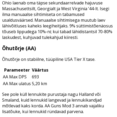
Ohio laenab oma täpse sekundaarrelvade hajuvuse
Massachusettsilt, Georgialt ja West Virginia ’44-lt. Isegi
ilma manuaalse sihtimiseta on tabamused
usaldusväärsed. Manuaalse sihtimisega muutub laev
lähivõitluses kaheks leegiheitjaks. 9% süttimistõenäosus
tõuseb lippudega 10%-ni; kui tabad lähidistantsil 70-80%
laskudest, kuhjuvad tulekahjud kiiresti.
Õhutõrje (AA)
Õhutõrje on stabiilne, tüüpiline USA Tier X tase.
Parameeter
Väärtus
AA Max DPS
693
AA Max ulatus
5,20 km
See pole küll lennukite purustaja nagu Halland või
Smaland, kuid lennukid langevad ja lennukikandjad
mõtlevad kaks korda. AA Guns Mod 3 annab vajaliku
lisatõuke, kui lennukid ründavad parvena.