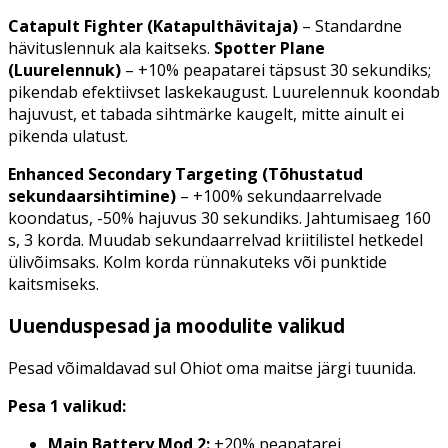
Catapult Fighter (Katapulthävitaja)
– Standardne
hävituslennuk ala kaitseks.
Spotter Plane
(Luurelennuk)
– +10% peapatarei täpsust 30 sekundiks;
pikendab efektiivset laskekaugust. Luurelennuk koondab
hajuvust, et tabada sihtmärke kaugelt, mitte ainult ei
pikenda ulatust.
Enhanced Secondary Targeting (Tõhustatud
sekundaarsihtimine)
– +100% sekundaarrelvade
koondatus, -50% hajuvus 30 sekundiks. Jahtumisaeg 160
s, 3 korda. Muudab sekundaarrelvad kriitilistel hetkedel
ülivõimsaks. Kolm korda rünnakuteks või punktide
kaitsmiseks.
Uuenduspesad ja moodulite valikud
Pesad võimaldavad sul Ohiot oma maitse järgi tuunida.
Pesa 1 valikud:
Main Battery Mod 2:
+20% peapatarei