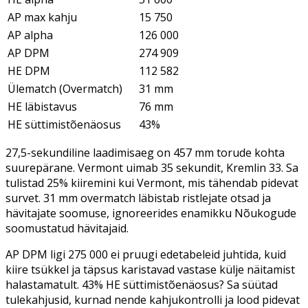
AP max kahju
15 750
AP alpha
126 000
AP DPM
274 909
HE DPM
112 582
Ülematch (Overmatch)
31 mm
HE läbistavus
76 mm
HE süttimistõenäosus
43%
27,5-sekundiline laadimisaeg on 457 mm torude kohta
suurepärane. Vermont uimab 35 sekundit, Kremlin 33. Sa
tulistad 25% kiiremini kui Vermont, mis tähendab pidevat
survet. 31 mm overmatch läbistab ristlejate otsad ja
hävitajate soomuse, ignoreerides enamikku Nõukogude
soomustatud hävitajaid.
AP DPM ligi 275 000 ei pruugi edetabeleid juhtida, kuid
kiire tsükkel ja täpsus karistavad vastase külje näitamist
halastamatult. 43% HE süttimistõenäosus? Sa süütad
tulekahjusid, kurnad nende kahjukontrolli ja lood pidevat