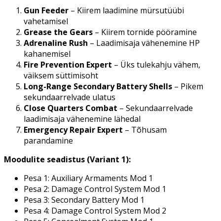
Gun Feeder
– Kiirem laadimine mürsutüübi
vahetamisel
Grease the Gears
– Kiirem tornide pööramine
Adrenaline Rush
– Laadimisaja vähenemine HP
kahanemisel
Fire Prevention Expert
– Üks tulekahju vähem,
väiksem süttimisoht
Long-Range Secondary Battery Shells
– Pikem
sekundaarrelvade ulatus
Close Quarters Combat
– Sekundaarrelvade
laadimisaja vähenemine lähedal
Emergency Repair Expert
– Tõhusam
parandamine
Moodulite seadistus (Variant 1):
Pesa 1: Auxiliary Armaments Mod 1
Pesa 2: Damage Control System Mod 1
Pesa 3: Secondary Battery Mod 1
Pesa 4: Damage Control System Mod 2