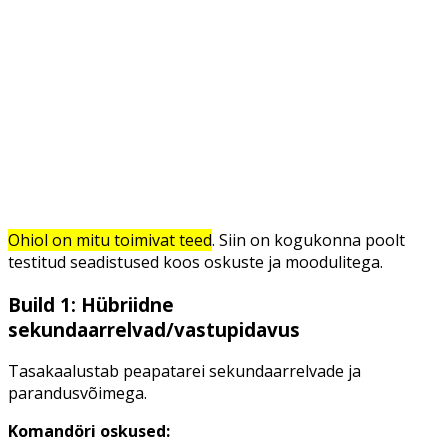
Ohiol on mitu toimivat teed
. Siin on kogukonna poolt
testitud seadistused koos oskuste ja moodulitega.
Build 1: Hübriidne
sekundaarrelvad/vastupidavus
Tasakaalustab peapatarei sekundaarrelvade ja
parandusvõimega.
Komandöri oskused: