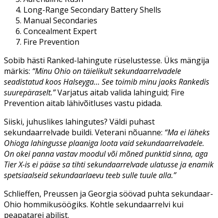
Long-Range Secondary Battery Shells
Manual Secondaries
Concealment Expert
Fire Prevention
Sobib hästi Ranked-lahingute rüselustesse. Üks mängija
märkis:
“Minu Ohio on täielikult sekundaarrelvadele
seadistatud koos Halseyga… See toimib minu jaoks Rankedis
suurepäraselt.”
Varjatus aitab valida lahinguid; Fire
Prevention aitab lähivõitluses vastu pidada.
Siiski, juhuslikes lahingutes? Väldi puhast
sekundaarrelvade buildi. Veterani nõuanne:
“Ma ei läheks
Ohioga lahingusse plaaniga loota vaid sekundaarrelvadele.
On okei panna vastav moodul või mõned punktid sinna, aga
Tier X-is ei pääse sa tihti sekundaarrelvade ulatusse ja enamik
spetsiaalseid sekundaarlaevu teeb sulle tuule alla.”
Schlieffen, Preussen ja Georgia söövad puhta sekundaar-
Ohio hommikusöögiks. Kohtle sekundaarrelvi kui
peapatarei abilist.