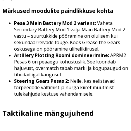
Märkused moodulite paindlikkuse kohta
Pesa 3 Main Battery Mod 2 variant:
Vaheta
Secondary Battery Mod 1 välja Main Battery Mod 2
vastu – suurtükkide pööramine on olulisem kui
sekundaarrelvade tõuge. Koos Grease the Gears
oskusega on pööramine ülihelikiirusel.
Artillery Plotting Roomi domineerimine:
APRM2
Pesas 6 on peaaegu kohustuslik. See koondab
hajuvust, overmatch tabab märki ja kogupaugud on
tihedad igal kaugusel.
Steering Gears Pesas 2:
Neile, kes eelistavad
torpeedode vältimist ja nurga kiiret muutmist
tulekahjude kestuse vähendamisele.
Taktikaline mängujuhend