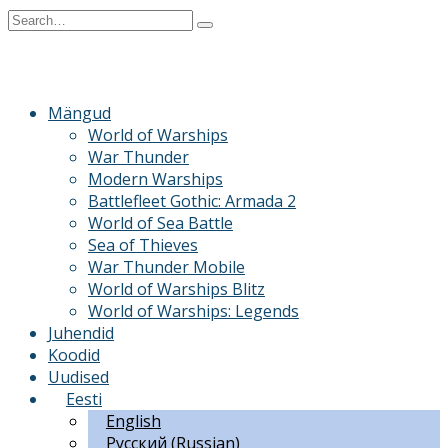
Skip
Search
to
for:
content
Mängud
World of Warships
War Thunder
Modern Warships
Battlefleet Gothic: Armada 2
World of Sea Battle
Sea of Thieves
War Thunder Mobile
World of Warships Blitz
World of Warships: Legends
Juhendid
Koodid
Uudised
Eesti
English
Русский
(
Russian
)