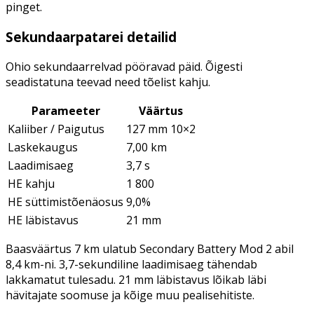
pinget.
Sekundaarpatarei detailid
Ohio sekundaarrelvad pööravad päid. Õigesti
seadistatuna teevad need tõelist kahju.
Parameeter
Väärtus
Kaliiber / Paigutus
127 mm 10×2
Laskekaugus
7,00 km
Laadimisaeg
3,7 s
HE kahju
1 800
HE süttimistõenäosus
9,0%
HE läbistavus
21 mm
Baasväärtus 7 km ulatub Secondary Battery Mod 2 abil
8,4 km-ni. 3,7-sekundiline laadimisaeg tähendab
lakkamatut tulesadu. 21 mm läbistavus lõikab läbi
hävitajate soomuse ja kõige muu pealisehitiste.