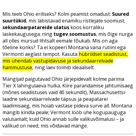
Mis teeb Ohio eriliseks? Kolm peamist omadust:
Suured
suurtükid
, mis läbistavad enamiku ristlejate soomust;
sekundaarpatareide ulatus
koos korraliku
laskekaugusega; ning
tugev soomustus
, mis õige nurga
all olles mürsud lihtsalt eemale tõukab. Mis on aga
tõeline konks? Ta ei kopeeri Montana vana rutiini ega
Vermonti aeglast tempot. Kasuta
hübriidset seadistust,
mis ühendab vastupidavuse ja sekundaarrelvade
hammustuse
, ning laev toimib ideaalselt.
Mängijad paigutavad Ohio järjepidevalt kolme parima
Tier X lahingulaeva hulka. Kiire parandamise jahtumisaeg
(mõnes seadistuses vaid 40 sekundit), Massachusettsi-
laadne sekundaarrelvade täpsus ja peapatarei
laadimisaeg, mis hoiab vastase pideva surve all. Montana
mängib kindla peale; Vermont lööb ühe kogupauguga
valusamalt; kuid Ohio annab sulle valikuvõimalusi – ja
valikud on need, mis võidavad mänge.