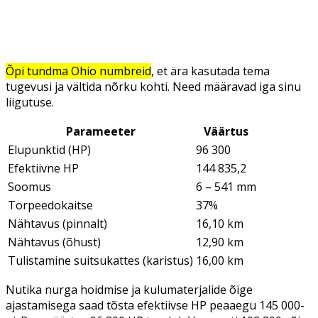
Õpi tundma Ohio numbreid
, et ära kasutada tema
tugevusi ja vältida nõrku kohti. Need määravad iga sinu
liigutuse.
Parameeter
Väärtus
Elupunktid (HP)
96 300
Efektiivne HP
144 835,2
Soomus
6 – 541 mm
Torpeedokaitse
37%
Nähtavus (pinnalt)
16,10 km
Nähtavus (õhust)
12,90 km
Tulistamine suitsukattes (karistus)
16,00 km
Nutika nurga hoidmise ja kulumaterjalide õige
ajastamisega saad tõsta efektiivse HP peaaegu 145 000-