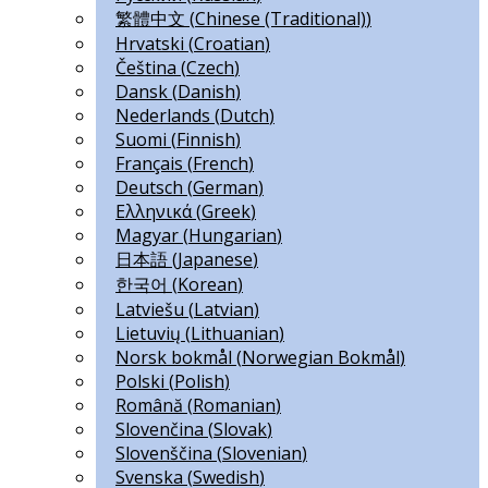
繁體中文
(
Chinese (Traditional)
)
Hrvatski
(
Croatian
)
Čeština
(
Czech
)
Dansk
(
Danish
)
Nederlands
(
Dutch
)
Suomi
(
Finnish
)
Français
(
French
)
Deutsch
(
German
)
Ελληνικά
(
Greek
)
Magyar
(
Hungarian
)
日本語
(
Japanese
)
한국어
(
Korean
)
Latviešu
(
Latvian
)
Lietuvių
(
Lithuanian
)
Norsk bokmål
(
Norwegian Bokmål
)
Polski
(
Polish
)
Română
(
Romanian
)
Slovenčina
(
Slovak
)
Slovenščina
(
Slovenian
)
Svenska
(
Swedish
)