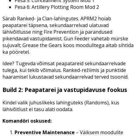
Pesa 5: Concealment System Mod 1
Pesa 6: Artillery Plotting Room Mod 2
Särab Ranked- ja Clan-lahingutes. APRM2 hoiab
peapatarei täpsena, sekundaarrelvad ulatuvad
lähivõitlusse ning Fire Prevention ja parandused
pikendavad vastupidamist. Gun Feeder vahetab mürske
sujuvalt; Grease the Gears koos moodulitega aitab sihtida
ka pööretel.
Idee? Tugevda võimsat peapatareid sekundaarrelvade
tulega, kui tekib võimalus. Ranked-režiimis ja punktide
haaramisel lukustavad sekundaarrelvad terved tsoonid.
Build 2: Peapatarei ja vastupidavuse fookus
Kindel valik juhuslikeks lahinguteks (Randoms), kus
lähivõitlust ei tasu alati oodata.
Komandöri oskused:
Preventive Maintenance
– Väiksem moodulite