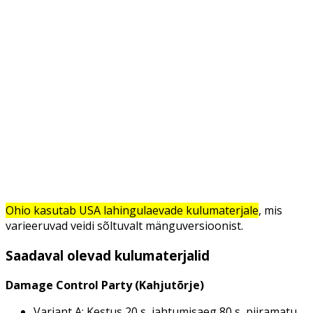
Ohio kasutab USA lahingulaevade kulumaterjale
, mis
varieeruvad veidi sõltuvalt mänguversioonist.
Saadaval olevad kulumaterjalid
Damage Control Party (Kahjutõrje)
Variant A: Kestus 20 s, jahtumisaeg 80 s, piiramatu