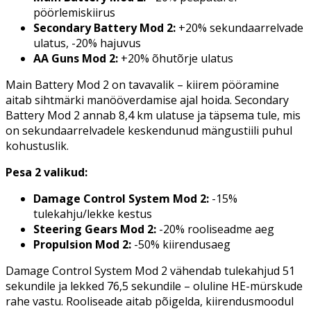
pöörlemiskiirus
Secondary Battery Mod 2:
+20% sekundaarrelvade
ulatus, -20% hajuvus
AA Guns Mod 2:
+20% õhutõrje ulatus
Main Battery Mod 2 on tavavalik – kiirem pööramine
aitab sihtmärki manööverdamise ajal hoida. Secondary
Battery Mod 2 annab 8,4 km ulatuse ja täpsema tule, mis
on sekundaarrelvadele keskendunud mängustiili puhul
kohustuslik.
Pesa 2 valikud:
Damage Control System Mod 2:
-15%
tulekahju/lekke kestus
Steering Gears Mod 2:
-20% rooliseadme aeg
Propulsion Mod 2:
-50% kiirendusaeg
Damage Control System Mod 2 vähendab tulekahjud 51
sekundile ja lekked 76,5 sekundile – oluline HE-mürskude
rahe vastu. Rooliseade aitab põigelda, kiirendusmoodul