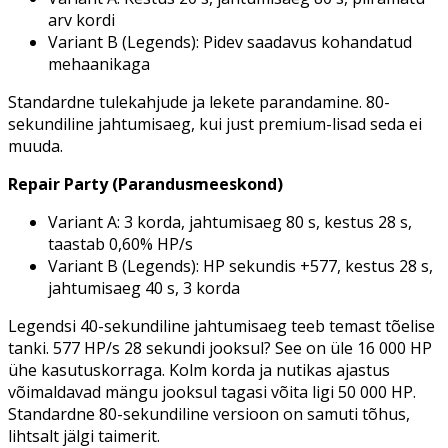
arv kordi
Variant B (Legends): Pidev saadavus kohandatud
mehaanikaga
Standardne tulekahjude ja lekete parandamine. 80-
sekundiline jahtumisaeg, kui just premium-lisad seda ei
muuda.
Repair Party (Parandusmeeskond)
Variant A: 3 korda, jahtumisaeg 80 s, kestus 28 s,
taastab 0,60% HP/s
Variant B (Legends): HP sekundis +577, kestus 28 s,
jahtumisaeg 40 s, 3 korda
Legendsi 40-sekundiline jahtumisaeg teeb temast tõelise
tanki. 577 HP/s 28 sekundi jooksul? See on üle 16 000 HP
ühe kasutuskorraga. Kolm korda ja nutikas ajastus
võimaldavad mängu jooksul tagasi võita ligi 50 000 HP.
Standardne 80-sekundiline versioon on samuti tõhus,
lihtsalt jälgi taimerit.