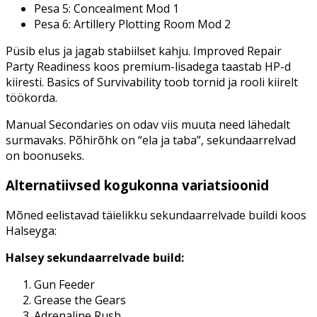
Pesa 5: Concealment Mod 1
Pesa 6: Artillery Plotting Room Mod 2
Püsib elus ja jagab stabiilset kahju. Improved Repair
Party Readiness koos premium-lisadega taastab HP-d
kiiresti. Basics of Survivability toob tornid ja rooli kiirelt
töökorda.
Manual Secondaries on odav viis muuta need lähedalt
surmavaks. Põhirõhk on “ela ja taba”, sekundaarrelvad
on boonuseks.
Alternatiivsed kogukonna variatsioonid
Mõned eelistavad täielikku sekundaarrelvade buildi koos
Halseyga:
Halsey sekundaarrelvade build:
Gun Feeder
Grease the Gears
Adrenaline Rush