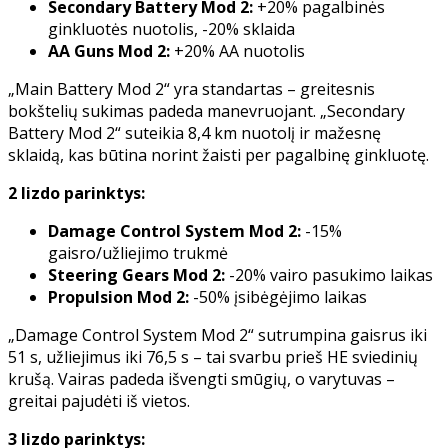
Secondary Battery Mod 2:
+20% pagalbinės
ginkluotės nuotolis, -20% sklaida
AA Guns Mod 2:
+20% AA nuotolis
„Main Battery Mod 2“ yra standartas – greitesnis
bokštelių sukimas padeda manevruojant. „Secondary
Battery Mod 2“ suteikia 8,4 km nuotolį ir mažesnę
sklaidą, kas būtina norint žaisti per pagalbinę ginkluotę.
2 lizdo parinktys:
Damage Control System Mod 2:
-15%
gaisro/užliejimo trukmė
Steering Gears Mod 2:
-20% vairo pasukimo laikas
Propulsion Mod 2:
-50% įsibėgėjimo laikas
„Damage Control System Mod 2“ sutrumpina gaisrus iki
51 s, užliejimus iki 76,5 s – tai svarbu prieš HE sviedinių
krušą. Vairas padeda išvengti smūgių, o varytuvas –
greitai pajudėti iš vietos.
3 lizdo parinktys: