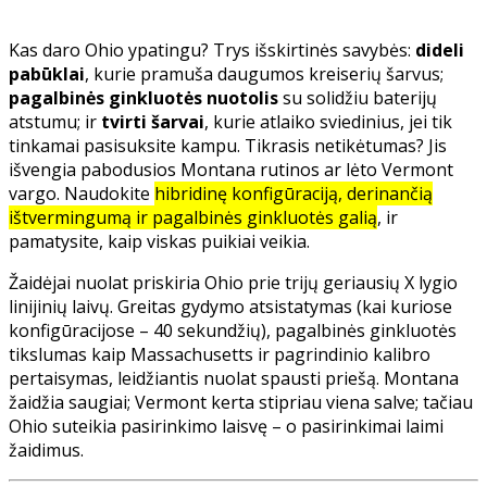
Kas daro Ohio ypatingu? Trys išskirtinės savybės:
dideli
pabūklai
, kurie pramuša daugumos kreiserių šarvus;
pagalbinės ginkluotės nuotolis
su solidžiu baterijų
atstumu; ir
tvirti šarvai
, kurie atlaiko sviedinius, jei tik
tinkamai pasisuksite kampu. Tikrasis netikėtumas? Jis
išvengia pabodusios Montana rutinos ar lėto Vermont
vargo. Naudokite
hibridinę konfigūraciją, derinančią
ištvermingumą ir pagalbinės ginkluotės galią
, ir
pamatysite, kaip viskas puikiai veikia.
Žaidėjai nuolat priskiria Ohio prie trijų geriausių X lygio
linijinių laivų. Greitas gydymo atsistatymas (kai kuriose
konfigūracijose – 40 sekundžių), pagalbinės ginkluotės
tikslumas kaip Massachusetts ir pagrindinio kalibro
pertaisymas, leidžiantis nuolat spausti priešą. Montana
žaidžia saugiai; Vermont kerta stipriau viena salve; tačiau
Ohio suteikia pasirinkimo laisvę – o pasirinkimai laimi
žaidimus.