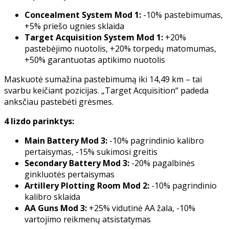
Concealment System Mod 1:
-10% pastebimumas,
+5% priešo ugnies sklaida
Target Acquisition System Mod 1:
+20%
pastebėjimo nuotolis, +20% torpedų matomumas,
+50% garantuotas aptikimo nuotolis
Maskuotė sumažina pastebimumą iki 14,49 km – tai
svarbu keičiant pozicijas. „Target Acquisition“ padeda
anksčiau pastebėti grėsmes.
4 lizdo parinktys:
Main Battery Mod 3:
-10% pagrindinio kalibro
pertaisymas, -15% sukimosi greitis
Secondary Battery Mod 3:
-20% pagalbinės
ginkluotės pertaisymas
Artillery Plotting Room Mod 2:
-10% pagrindinio
kalibro sklaida
AA Guns Mod 3:
+25% vidutinė AA žala, -10%
vartojimo reikmenų atsistatymas