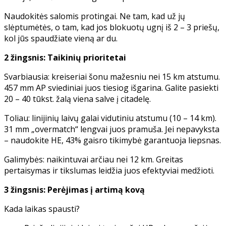
Naudokitės salomis protingai. Ne tam, kad už jų
slėptumėtės, o tam, kad jos blokuotų ugnį iš 2 – 3 priešų,
kol jūs spaudžiate vieną ar du.
2 žingsnis: Taikinių prioritetai
Svarbiausia: kreiseriai šonu mažesniu nei 15 km atstumu.
457 mm AP sviediniai juos tiesiog išgarina. Galite pasiekti
20 – 40 tūkst. žalą viena salve į citadelę.
Toliau: linijinių laivų galai vidutiniu atstumu (10 – 14 km).
31 mm „overmatch“ lengvai juos pramuša. Jei nepavyksta
– naudokite HE, 43% gaisro tikimybė garantuoja liepsnas.
Galimybės: naikintuvai arčiau nei 12 km. Greitas
pertaisymas ir tikslumas leidžia juos efektyviai medžioti.
3 žingsnis: Perėjimas į artimą kovą
Kada laikas spausti?