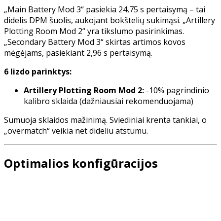
„Main Battery Mod 3“ pasiekia 24,75 s pertaisymą – tai
didelis DPM šuolis, aukojant bokštelių sukimąsi. „Artillery
Plotting Room Mod 2“ yra tikslumo pasirinkimas.
„Secondary Battery Mod 3“ skirtas artimos kovos
mėgėjams, pasiekiant 2,96 s pertaisymą.
6 lizdo parinktys:
Artillery Plotting Room Mod 2:
-10% pagrindinio
kalibro sklaida (dažniausiai rekomenduojama)
Sumuoja sklaidos mažinimą. Sviediniai krenta tankiai, o
„overmatch“ veikia net dideliu atstumu.
Optimalios konfigūracijos