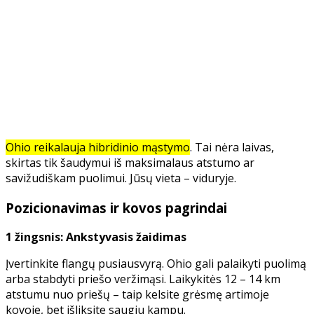
Ohio reikalauja hibridinio mąstymo
. Tai nėra laivas,
skirtas tik šaudymui iš maksimalaus atstumo ar
savižudiškam puolimui. Jūsų vieta – viduryje.
Pozicionavimas ir kovos pagrindai
1 žingsnis: Ankstyvasis žaidimas
Įvertinkite flangų pusiausvyrą. Ohio gali palaikyti puolimą
arba stabdyti priešo veržimąsi. Laikykitės 12 – 14 km
atstumu nuo priešų – taip kelsite grėsmę artimoje
kovoje, bet išliksite saugiu kampu.