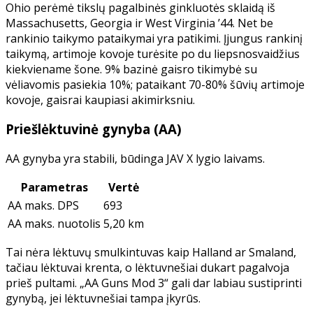
Ohio perėmė tikslų pagalbinės ginkluotės sklaidą iš
Massachusetts, Georgia ir West Virginia ’44. Net be
rankinio taikymo pataikymai yra patikimi. Įjungus rankinį
taikymą, artimoje kovoje turėsite po du liepsnosvaidžius
kiekviename šone. 9% bazinė gaisro tikimybė su
vėliavomis pasiekia 10%; pataikant 70-80% šūvių artimoje
kovoje, gaisrai kaupiasi akimirksniu.
Priešlėktuvinė gynyba (AA)
AA gynyba yra stabili, būdinga JAV X lygio laivams.
Parametras
Vertė
AA maks. DPS
693
AA maks. nuotolis
5,20 km
Tai nėra lėktuvų smulkintuvas kaip Halland ar Smaland,
tačiau lėktuvai krenta, o lėktuvnešiai dukart pagalvoja
prieš pultami. „AA Guns Mod 3“ gali dar labiau sustiprinti
gynybą, jei lėktuvnešiai tampa įkyrūs.