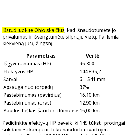
Išstudijuokite Ohio skaičius
, kad išnaudotumėte jo
privalumus ir išvengtumėte silpnųjų vietų. Tai lemia
kiekvieną jūsų žingsnį.
Parametras
Vertė
Išgyvenamumas (HP)
96 300
Efektyvus HP
144 835,2
Šarvai
6 – 541 mm
Apsauga nuo torpedų
37%
Pastebimumas (paviršius)
16,10 km
Pastebimumas (oras)
12,90 km
Baudos taškas šaudant dūmuose
16,00 km
Padidinkite efektyvų HP beveik iki 145 tūkst., protingai
sukdamiesi kampu ir laiku naudodami vartojimo