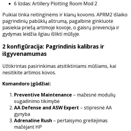
6 lizdas: Artillery Plotting Room Mod 2
Puikiai tinka reitinginėms ir klanų kovoms. APRM2 išlaiko
pagrindinių pabūklų aštrumą, pagalbinė ginkluotė
pasiekia priešą artimoje kovoje, o gaisrų prevencija ir
gydymas leidžia ilgiau išlikti mūšyje.
2 konfigūracija: Pagrindinis kalibras ir
išgyvenamumas
Užtikrintas pasirinkimas atsitiktiniams mūšiams, kai
nesitikite artimos kovos.
Komandoro įgūdžiai:
Preventive Maintenance
– mažesnė modulių
sugadinimo tikimybė
AA Defense and ASW Expert
– stipresnė AA
gynyba
Adrenaline Rush
– pertaisymo greitėjimas
mažėjant HP