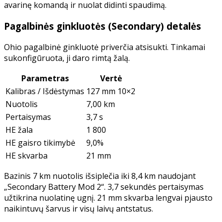
avarinę komandą ir nuolat didinti spaudimą.
Pagalbinės ginkluotės (Secondary) detalės
Ohio pagalbinė ginkluotė priverčia atsisukti. Tinkamai
sukonfigūruota, ji daro rimtą žalą.
Parametras
Vertė
Kalibras / Išdėstymas
127 mm 10×2
Nuotolis
7,00 km
Pertaisymas
3,7 s
HE žala
1 800
HE gaisro tikimybė
9,0%
HE skvarba
21 mm
Bazinis 7 km nuotolis išsiplečia iki 8,4 km naudojant
„Secondary Battery Mod 2“. 3,7 sekundės pertaisymas
užtikrina nuolatinę ugnį. 21 mm skvarba lengvai pjausto
naikintuvų šarvus ir visų laivų antstatus.