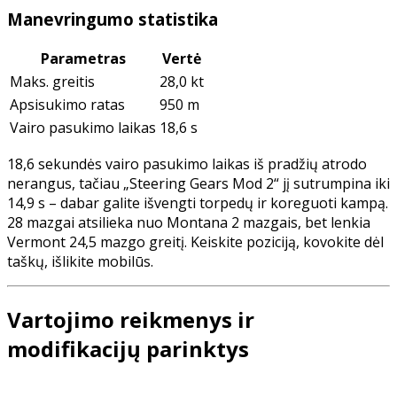
Manevringumo statistika
Parametras
Vertė
Maks. greitis
28,0 kt
Apsisukimo ratas
950 m
Vairo pasukimo laikas
18,6 s
18,6 sekundės vairo pasukimo laikas iš pradžių atrodo
nerangus, tačiau „Steering Gears Mod 2“ jį sutrumpina iki
14,9 s – dabar galite išvengti torpedų ir koreguoti kampą.
28 mazgai atsilieka nuo Montana 2 mazgais, bet lenkia
Vermont 24,5 mazgo greitį. Keiskite poziciją, kovokite dėl
taškų, išlikite mobilūs.
Vartojimo reikmenys ir
modifikacijų parinktys