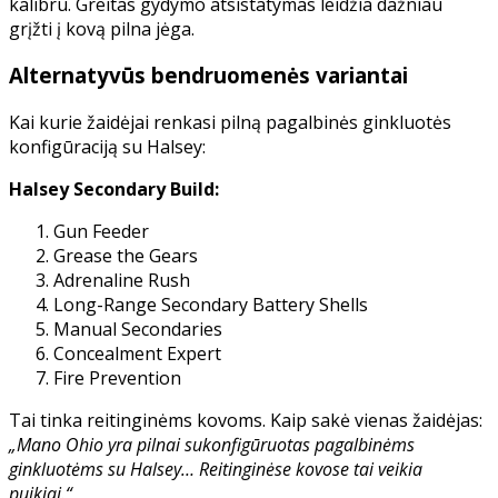
kalibru. Greitas gydymo atsistatymas leidžia dažniau
grįžti į kovą pilna jėga.
Alternatyvūs bendruomenės variantai
Kai kurie žaidėjai renkasi pilną pagalbinės ginkluotės
konfigūraciją su Halsey:
Halsey Secondary Build:
Gun Feeder
Grease the Gears
Adrenaline Rush
Long-Range Secondary Battery Shells
Manual Secondaries
Concealment Expert
Fire Prevention
Tai tinka reitinginėms kovoms. Kaip sakė vienas žaidėjas:
„Mano Ohio yra pilnai sukonfigūruotas pagalbinėms
ginkluotėms su Halsey… Reitinginėse kovose tai veikia
puikiai.“