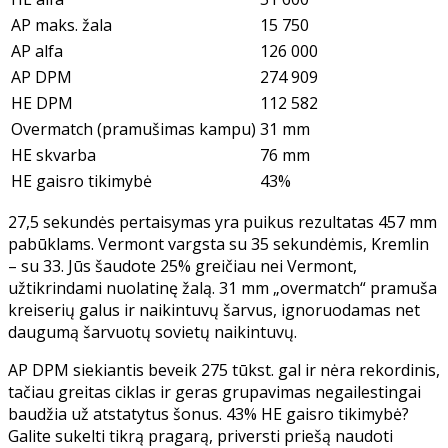
AP maks. žala
15 750
AP alfa
126 000
AP DPM
274 909
HE DPM
112 582
Overmatch (pramušimas kampu)
31 mm
HE skvarba
76 mm
HE gaisro tikimybė
43%
27,5 sekundės pertaisymas yra puikus rezultatas 457 mm
pabūklams. Vermont vargsta su 35 sekundėmis, Kremlin
– su 33. Jūs šaudote 25% greičiau nei Vermont,
užtikrindami nuolatinę žalą. 31 mm „overmatch“ pramuša
kreiserių galus ir naikintuvų šarvus, ignoruodamas net
daugumą šarvuotų sovietų naikintuvų.
AP DPM siekiantis beveik 275 tūkst. gal ir nėra rekordinis,
tačiau greitas ciklas ir geras grupavimas negailestingai
baudžia už atstatytus šonus. 43% HE gaisro tikimybė?
Galite sukelti tikrą pragarą, priversti priešą naudoti