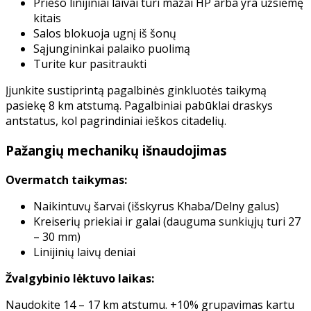
Priešo linijiniai laivai turi mažai HP arba yra užsiėmę
kitais
Salos blokuoja ugnį iš šonų
Sąjungininkai palaiko puolimą
Turite kur pasitraukti
Įjunkite sustiprintą pagalbinės ginkluotės taikymą
pasiekę 8 km atstumą. Pagalbiniai pabūklai draskys
antstatus, kol pagrindiniai ieškos citadelių.
Pažangių mechanikų išnaudojimas
Overmatch taikymas:
Naikintuvų šarvai (išskyrus Khaba/Delny galus)
Kreiserių priekiai ir galai (dauguma sunkiųjų turi 27
– 30 mm)
Linijinių laivų deniai
Žvalgybinio lėktuvo laikas:
Naudokite 14 – 17 km atstumu. +10% grupavimas kartu