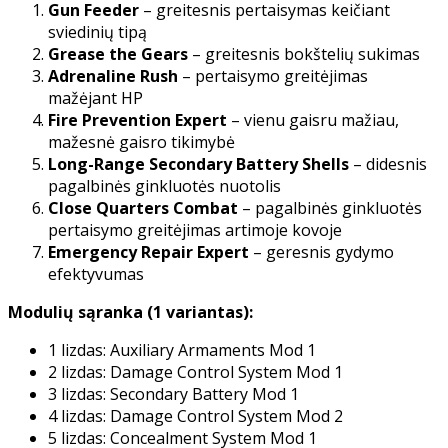
Gun Feeder
– greitesnis pertaisymas keičiant
sviedinių tipą
Grease the Gears
– greitesnis bokštelių sukimas
Adrenaline Rush
– pertaisymo greitėjimas
mažėjant HP
Fire Prevention Expert
– vienu gaisru mažiau,
mažesnė gaisro tikimybė
Long-Range Secondary Battery Shells
– didesnis
pagalbinės ginkluotės nuotolis
Close Quarters Combat
– pagalbinės ginkluotės
pertaisymo greitėjimas artimoje kovoje
Emergency Repair Expert
– geresnis gydymo
efektyvumas
Modulių sąranka (1 variantas):
1 lizdas: Auxiliary Armaments Mod 1
2 lizdas: Damage Control System Mod 1
3 lizdas: Secondary Battery Mod 1
4 lizdas: Damage Control System Mod 2
5 lizdas: Concealment System Mod 1