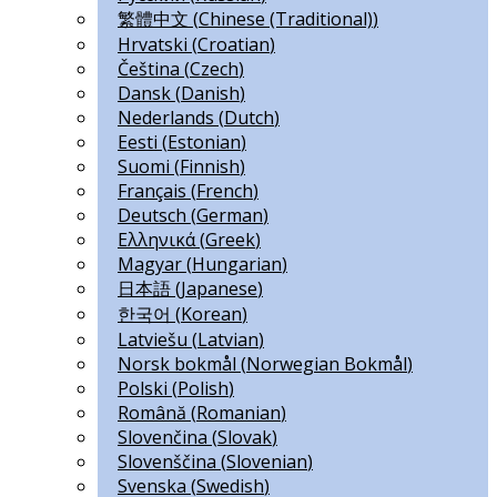
繁體中文
(
Chinese (Traditional)
)
Hrvatski
(
Croatian
)
Čeština
(
Czech
)
Dansk
(
Danish
)
Nederlands
(
Dutch
)
Eesti
(
Estonian
)
Suomi
(
Finnish
)
Français
(
French
)
Deutsch
(
German
)
Ελληνικά
(
Greek
)
Magyar
(
Hungarian
)
日本語
(
Japanese
)
한국어
(
Korean
)
Latviešu
(
Latvian
)
Norsk bokmål
(
Norwegian Bokmål
)
Polski
(
Polish
)
Română
(
Romanian
)
Slovenčina
(
Slovak
)
Slovenščina
(
Slovenian
)
Svenska
(
Swedish
)