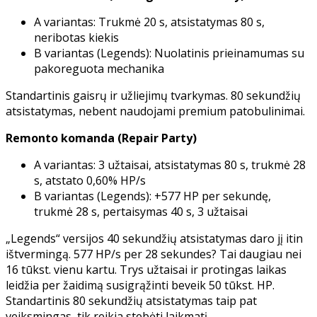
A variantas: Trukmė 20 s, atsistatymas 80 s,
neribotas kiekis
B variantas (Legends): Nuolatinis prieinamumas su
pakoreguota mechanika
Standartinis gaisrų ir užliejimų tvarkymas. 80 sekundžių
atsistatymas, nebent naudojami premium patobulinimai.
Remonto komanda (Repair Party)
A variantas: 3 užtaisai, atsistatymas 80 s, trukmė 28
s, atstato 0,60% HP/s
B variantas (Legends): +577 HP per sekundę,
trukmė 28 s, pertaisymas 40 s, 3 užtaisai
„Legends“ versijos 40 sekundžių atsistatymas daro jį itin
ištvermingą. 577 HP/s per 28 sekundes? Tai daugiau nei
16 tūkst. vienu kartu. Trys užtaisai ir protingas laikas
leidžia per žaidimą susigrąžinti beveik 50 tūkst. HP.
Standartinis 80 sekundžių atsistatymas taip pat
veiksmingas, tik reikia stebėti laikmatį.