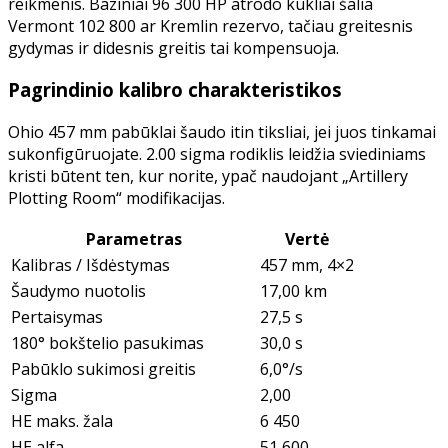
reikmenis. Baziniai 96 300 HP atrodo kukliai šalia
Vermont 102 800 ar Kremlin rezervo, tačiau greitesnis
gydymas ir didesnis greitis tai kompensuoja.
Pagrindinio kalibro charakteristikos
Ohio 457 mm pabūklai šaudo itin tiksliai, jei juos tinkamai
sukonfigūruojate. 2.00 sigma rodiklis leidžia sviediniams
kristi būtent ten, kur norite, ypač naudojant „Artillery
Plotting Room“ modifikacijas.
Parametras
Vertė
Kalibras / Išdėstymas
457 mm, 4×2
Šaudymo nuotolis
17,00 km
Pertaisymas
27,5 s
180° bokštelio pasukimas
30,0 s
Pabūklo sukimosi greitis
6,0°/s
Sigma
2,00
HE maks. žala
6 450
HE alfa
51 600