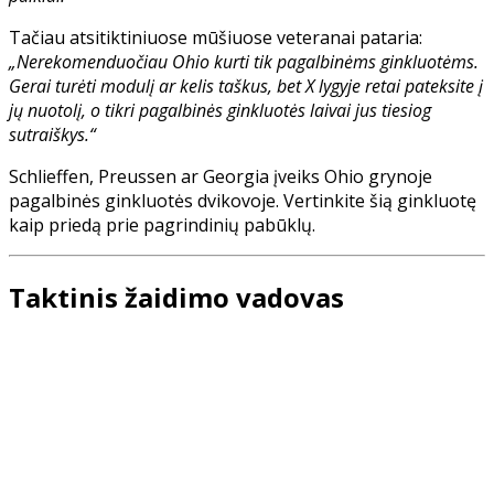
Tačiau atsitiktiniuose mūšiuose veteranai pataria:
„Nerekomenduočiau Ohio kurti tik pagalbinėms ginkluotėms.
Gerai turėti modulį ar kelis taškus, bet X lygyje retai pateksite į
jų nuotolį, o tikri pagalbinės ginkluotės laivai jus tiesiog
sutraiškys.“
Schlieffen, Preussen ar Georgia įveiks Ohio grynoje
pagalbinės ginkluotės dvikovoje. Vertinkite šią ginkluotę
kaip priedą prie pagrindinių pabūklų.
Taktinis žaidimo vadovas