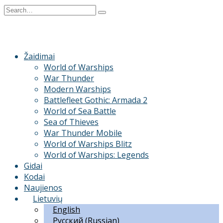
Skip
Search
to
for:
content
Žaidimai
World of Warships
War Thunder
Modern Warships
Battlefleet Gothic: Armada 2
World of Sea Battle
Sea of Thieves
War Thunder Mobile
World of Warships Blitz
World of Warships: Legends
Gidai
Kodai
Naujienos
Lietuvių
English
Русский
(
Russian
)