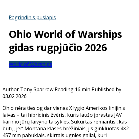
Pagrindinis puslapis
Ohio World of Warships
gidas rugpjūčio 2026
World of Warships
Author
Tony Sparrow
Reading
16 min
Published by
03.02.2026
Ohio nėra tiesiog dar vienas X lygio Amerikos linijinis
laivas – tai hibridinis žvėris, kuris laužo įprastas JAV
karinio jūrų laivyno taisykles. Sukurtas remiantis „kas
būtų, jei“ Montana klasės brėžiniais, jis ginkluotas 4×2
457 mm pabūklais, skirtais ugnies galiai, kuri