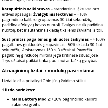
Katapultinis naikintuvas
– standartinis lėktuvas oro
erdvės apsaugai.
Žvalgybinis lėktuvas
– +10%
pagrindinio kalibro grupavimas 30-čiai sekundžių;
padidina efektyvų kovos nuotolį. Žvalgas ne tik padidina
nuotolį, bet ir sutankina sklaidą tiksliems šūviams iš toli.
Sustiprintas pagalbinės ginkluotės taikymas
– +100%
pagalbinės ginkluotės grupavimas, -50% sklaida 30-čiai
sekundžių. Atsistatymas 160 s, 3 užtaisai. Paverčia
pagalbinę ginkluotę mirtina jėga kritinėse situacijose.
Trys užtaisai puikiai tinka puolimui ar taškų gynybai.
Atnaujinimų lizdai ir modulių pasirinkimai
Lizdai leidžia pritaikyti Ohio jūsų žaidimo stiliui.
1 lizdo parinktys:
Main Battery Mod 2:
+20% pagrindinio kalibro
sukimosi greitis