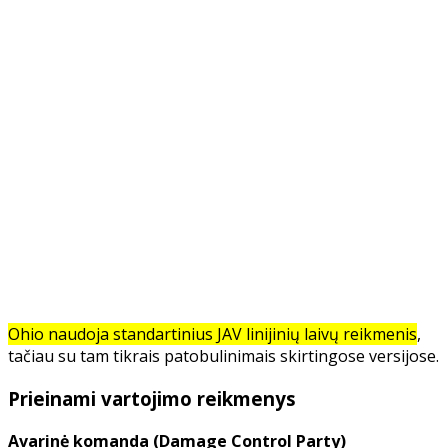
Ohio naudoja standartinius JAV linijinių laivų reikmenis
,
tačiau su tam tikrais patobulinimais skirtingose versijose.
Prieinami vartojimo reikmenys
Avarinė komanda (Damage Control Party)