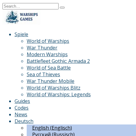
Skip
Search
to
for:
content
Spiele
World of Warships
War Thunder
Modern Warships
Battlefleet Gothic: Armada 2
World of Sea Battle
Sea of Thieves
War Thunder Mobile
World of Warships Blitz
World of Warships: Legends
Guides
Codes
News
Deutsch
English
(
Englisch
)
Русский
(
Russisch
)