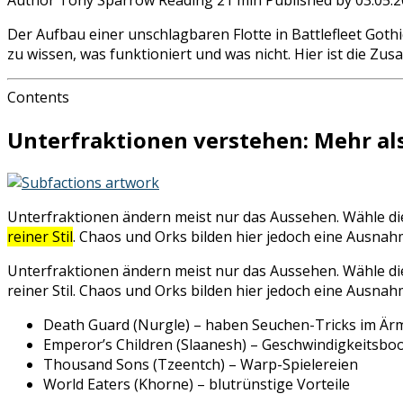
Author
Tony Sparrow
Reading
21 min
Published by
03.05.
Der Aufbau einer unschlagbaren Flotte in Battlefleet Got
zu wissen, was funktioniert und was nicht. Hier ist die Z
Contents
Unterfraktionen verstehen: Mehr als
Unterfraktionen ändern meist nur das Aussehen. Wähle diej
reiner Stil
. Chaos und Orks bilden hier jedoch eine Ausnah
Unterfraktionen ändern meist nur das Aussehen. Wähle diej
reiner Stil. Chaos und Orks bilden hier jedoch eine Ausnah
Death Guard (Nurgle) – haben Seuchen-Tricks im Är
Emperor’s Children (Slaanesh) – Geschwindigkeitsboo
Thousand Sons (Tzeentch) – Warp-Spielereien
World Eaters (Khorne) – blutrünstige Vorteile