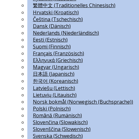
繁體中文
(
Traditionelles Chinesisch
)
Hrvatski
(
Kroatisch
)
Čeština
(
Tschechisch
)
Dansk
(
Dänisch
)
Nederlands
(
Niederländisch
)
Eesti
(
Estnisch
)
Suomi
(
Finnisch
)
Français
(
Französisch
)
Ελληνικά
(
Griechisch
)
Magyar
(
Ungarisch
)
日本語
(
Japanisch
)
한국어
(
Koreanisch
)
Latviešu
(
Lettisch
)
Lietuvių
(
Litauisch
)
Norsk bokmål
(
Norwegisch (Buchsprache)
)
Polski
(
Polnisch
)
Română
(
Rumänisch
)
Slovenčina
(
Slowakisch
)
Slovenščina
(
Slowenisch
)
Svenska
(
Schwedisch
)